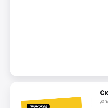
Города
Площадки
Артисты
Рейтинги
Ск
П
ПРОМОКОД