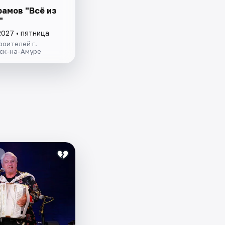
рамов "Всё из
"
2027 • пятница
роителей г.
ск-на-Амуре