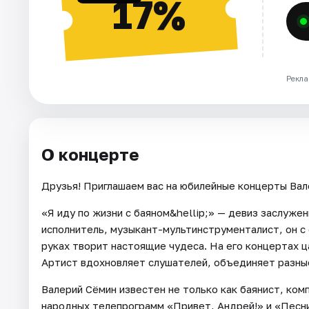
17%
Рекла
О концерте
Друзья! Приглашаем вас на юбилейные концерты Вал
«Я иду по жизни с баяном&hellip;» — девиз заслуже
исполнитель, музыкант-мультинструменталист, он с 
руках творит настоящие чудеса. На его концертах 
Артист вдохновляет слушателей, объединяет разны
Валерий Сёмин известен не только как баянист, ком
народных телепрограмм «Привет, Андрей!» и «Песни