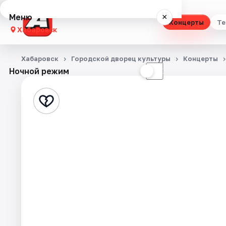
Меню
×
Концерты
Те
Хабаровск
Концерты
Хабаровск
Городской дворец культуры
Концерты
Ночной режим
☀
☾
Театр
Стендап
Выставки
Экскурсии
Спорт
События