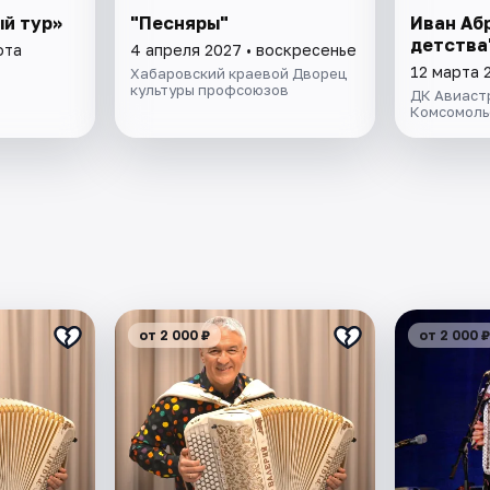
й тур»
"Песняры"
Иван Аб
детства
ота
4 апреля 2027 • воскресенье
12 марта 
Хабаровский краевой Дворец
культуры профсоюзов
ДК Авиаст
Комсомоль
от 2 000 ₽
от 2 000 ₽