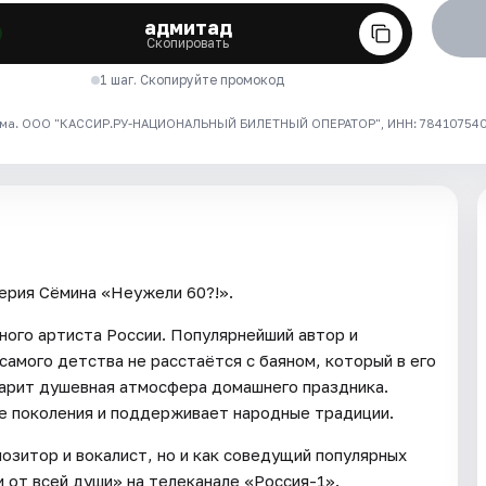
адмитад
Скопировать
1 шаг. Скопируйте промокод
ма. ООО "КАССИР.РУ-НАЦИОНАЛЬНЫЙ БИЛЕТНЫЙ ОПЕРАТОР", ИНН: 7841075409
ерия Сёмина «Неужели 60?!».
нного артиста России. Популярнейший автор и
самого детства не расстаётся с баяном, который в его
царит душевная атмосфера домашнего праздника.
е поколения и поддерживает народные традиции.
позитор и вокалист, но и как соведущий популярных
 от всей души» на телеканале «Россия-1».