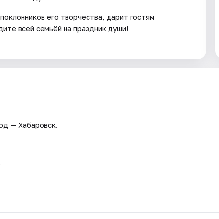
поклонников его творчества, дарит гостям
ите всей семьёй на праздник души!
род — Хабаровск.
.