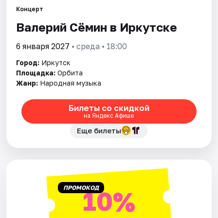
Города
Концерт
Валерий Сёмин в Иркутске
Площадки
6 января 2027
• среда • 18:00
Артисты
Город:
Иркутск
Рейтинги
Площадка:
Орбита
Жанр:
Народная музыка
Билеты со скидкой
на Яндекс Афише
Еще билеты
ПРОМОКОД
10%