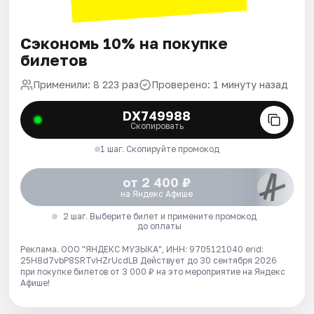
Сэкономь 10% на покупке
билетов
Применили: 8 223 раз
Проверено: 1 минуту назад
DX749988
Скопировать
1 шаг. Скопируйте промокод
от 2 400 ₽
на Яндекс Афише
2 шаг. Выберите билет и примените промокод
до оплаты
Реклама. ООО "ЯНДЕКС МУЗЫКА", ИНН: 9705121040 erid:
25H8d7vbP8SRTvHZrUcdLB
Действует до 30 сентября 2026
при покупке билетов от 3 000 ₽ на это мероприятие на Яндекс
Афише!