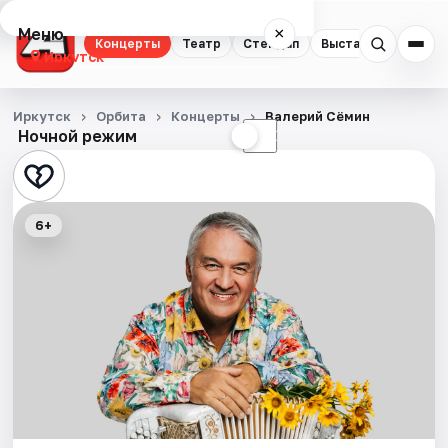
Меню
×
Концерты
Театр
Стендап
Выставки
Квест
Иркутск
Концерты
Иркутск
Орбита
Концерты
Валерий Сёмин
Ночной режим
☀
☾
Театр
Стендап
6+
Выставки
Квесты
Спорт
События