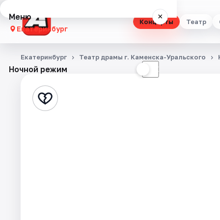
Меню
×
Концерты
Театр
Екатеринбург
Концерты
Екатеринбург
Театр драмы г. Каменска-Уральского
Ночной режим
☀
☾
Театр
Стендап
Выставки
Квесты
Экскурсии
Спорт
События