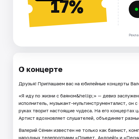
17%
Рекла
О концерте
Друзья! Приглашаем вас на юбилейные концерты Вал
«Я иду по жизни с баяном&hellip;» — девиз заслуже
исполнитель, музыкант-мультинструменталист, он с 
руках творит настоящие чудеса. На его концертах 
Артист вдохновляет слушателей, объединяет разны
Валерий Сёмин известен не только как баянист, ком
народных телепрограмм «Привет, Андрей!» и «Песни