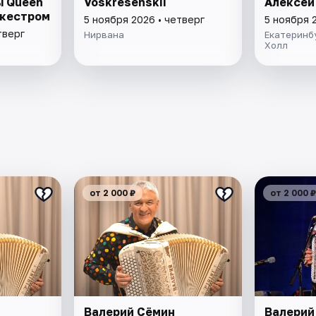
ы Queen
Voskresenskii
Алексей
ркестром
5 ноября 2026 • четверг
5 ноября 
тверг
Нирвана
Екатеринбу
Холл
от 2 000 ₽
от 2 000 ₽
Валерий Сёмин
Валерий