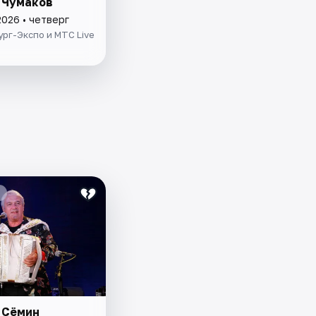
 Чумаков
2026 • четверг
рг-Экспо и МТС Live
 Сёмин