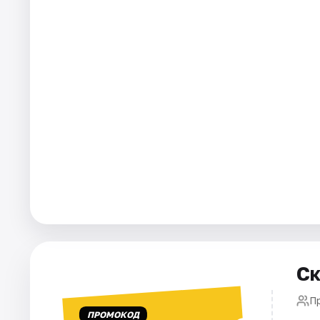
Города
Площадки
Артисты
Рейтинги
Ск
П
ПРОМОКОД