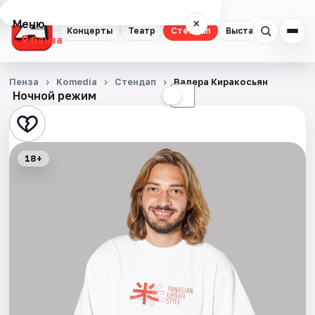
Меню
×
Концерты
Театр
Стендап
Выставки
Экску
Пенза
Концерты
Пенза
Komedia
Стендап
Валера Киракосьян
Ночной режим
☀
☾
Театр
Стендап
18+
Выставки
Экскурсии
Спорт
События