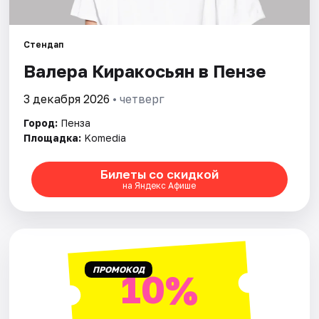
Города
Площадки
Стендап
Валера Киракосьян в Пензе
Артисты
3 декабря 2026
• четверг
Рейтинги
Город:
Пенза
Площадка:
Komedia
Билеты со скидкой
на Яндекс Афише
ПРОМОКОД
10%