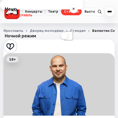
Меню
×
Концерты
Театр
Стендап
Выставки
Квест
Ярославль
Концерты
Ярославль
Дворец молодёжи
Стендап
Валентин Сид
Ночной режим
☀
☾
Театр
Стендап
18+
Выставки
Квесты
Экскурсии
События