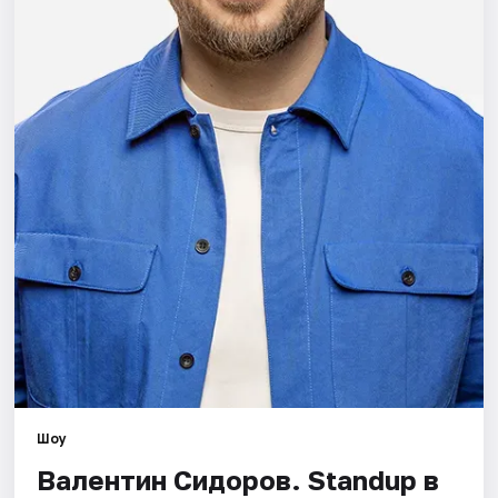
Города
Площадки
Артисты
Рейтинги
Шоу
Валентин Сидоров. Standup в