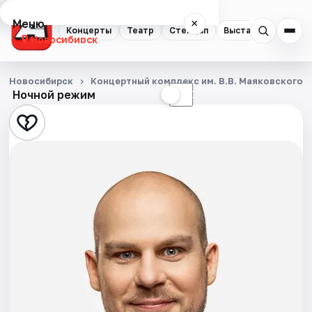
Меню
×
Концерты
Театр
Стендап
Выставки
Квест
Новосибирск
Концерты
Новосибирск
Концертный комплекс им. В.В. Маяковского
Ночной режим
☀
☾
Театр
Стендап
Выставки
Квесты
Экскурсии
Спорт
События