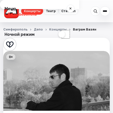
Меню
×
Концерты
Театр
Стендап
Симферополь
Концерты
Симферополь
Депо
Концерты
Ваграм Вазян
Ночной режим
☀
☾
Театр
Стендап
0+
События
Города
Площадки
Артисты