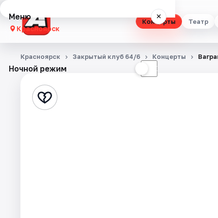
Меню
×
Концерты
Театр
Красноярск
Концерты
Красноярск
Закрытый клуб 64/6
Концерты
Вагра
Ночной режим
☀
☾
Театр
Стендап
Выставки
Квесты
Экскурсии
Спорт
События