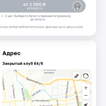
от 1 000 ₽
на Kassir.ru
2 шаг. Выберите билет и примените промокод
до оплаты
 erid: 25H8d7vbP8SRTvHZrUcdLB.
Действует до 31 августа 2026
Адрес
Закрытый клуб 64/6