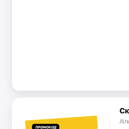
Города
Площадки
Артисты
Рейтинги
Ск
П
ПРОМОКОД