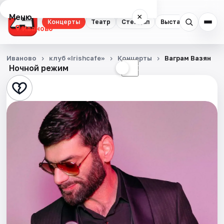
Меню
×
Концерты
Театр
Стендап
Выставки
Спорт
Иваново
Концерты
Иваново
клуб «Irishcafe»
Концерты
Ваграм Вазян
Ночной режим
☀
☾
Театр
Стендап
Выставки
Спорт
События
Города