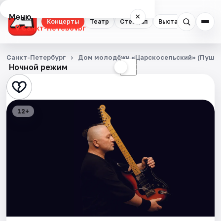
Меню
×
Концерты
Театр
Стендап
Выставки
Квест
Санкт-Петербург
Концерты
Санкт-Петербург
Дом молодёжи «Царскосельский» (Пушк
Ночной режим
☀
☾
Театр
Стендап
12+
Выставки
Квесты
Экскурсии
Спорт
События