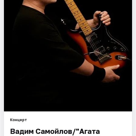
Города
Площадки
Артисты
Рейтинги
Концерт
Вадим Самойлов/"Агата