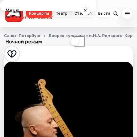
Меню
×
Концерты
Театр
Стендап
Выставки
Квест
Санкт-Петербург
Концерты
Санкт-Петербург
Дворец культуры им.Н.А. Римского-Корса
Ночной режим
☀
☾
Театр
Стендап
Выставки
Квесты
Экскурсии
Спорт
События