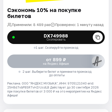
Сэкономь 10% на покупке
билетов
Применили: 8 489 раз
Проверено: 1 минуту назад
DX749988
Скопировать
1 шаг. Скопируйте промокод
от 899 ₽
на Яндекс Афише
2 шаг. Выберите билет и примените промокод
до оплаты
Реклама. ООО "ЯНДЕКС МУЗЫКА", ИНН: 9705121040 erid:
25H8d7vbP8SRTvHZrUcdLB
Действует до 30 сентября 2026
при покупке билетов от 3 000 ₽ на это мероприятие на Яндекс
Афише!