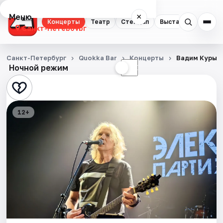
Меню
×
Концерты
Театр
Стендап
Выставки
Квест
Санкт-Петербург
Концерты
Санкт-Петербург
Quokka Bar
Концерты
Вадим Курыл
Ночной режим
☀
☾
Театр
Стендап
12+
Выставки
Квесты
Экскурсии
Спорт
События