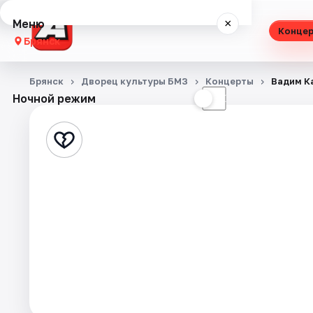
Меню
×
Конце
Брянск
Концерты
Брянск
Дворец культуры БМЗ
Концерты
Вадим К
Ночной режим
☀
☾
Театр
Стендап
Выставки
Спорт
События
Города