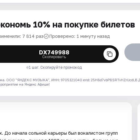
кономь 10% на покупке билетов
рименили: 7 814 раз
Проверено: 1 минуту назад
DX749988
Скопировать
1 шаг. Скопируйте промокод
ма. ООО "ЯНДЕКС МУЗЫКА", ИНН: 9705121040 erid: 25H8d7vbP8SRTvHZrUcdLB
ероприятие на Яндекс Афише!
х. До начала сольной карьеры был вокалистом групп