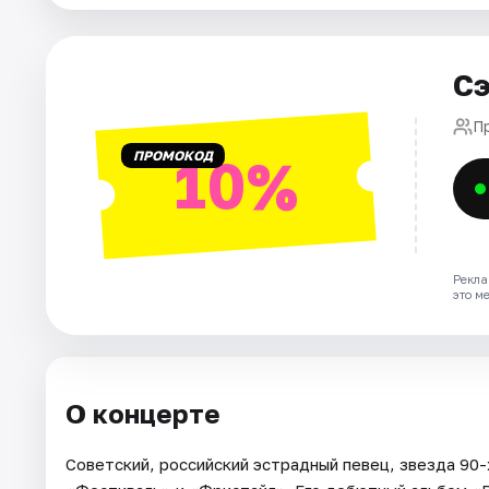
Площадки
Артисты
Сэ
Рейтинги
П
ПРОМОКОД
10%
Рекла
это м
О концерте
Советский, российский эстрадный певец, звезда 90-