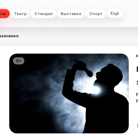
рты
Театр
Стендап
Выставки
Спорт
Ещё
азаченко
6+