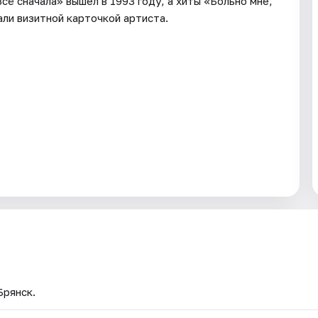
ё сначала» вышел в 1993 году, а хиты «Больно мне,
ли визитной карточкой артиста.
Брянск.