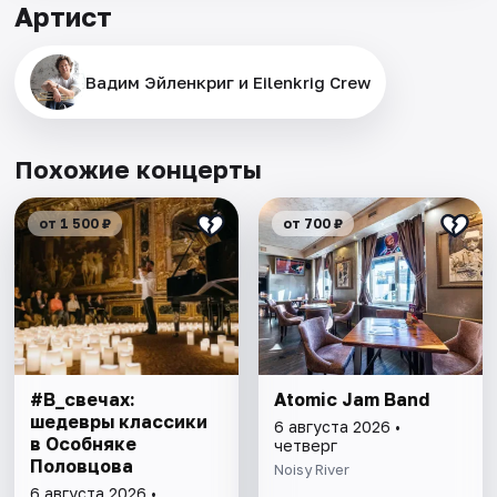
Артист
Вадим Эйленкриг и Eilenkrig Crew
Похожие концерты
от 1 500 ₽
от 700 ₽
#В_свечах:
Atomic Jam Band
шедевры классики
6 августа 2026 •
в Особняке
четверг
Половцова
Noisy River
6 августа 2026 •