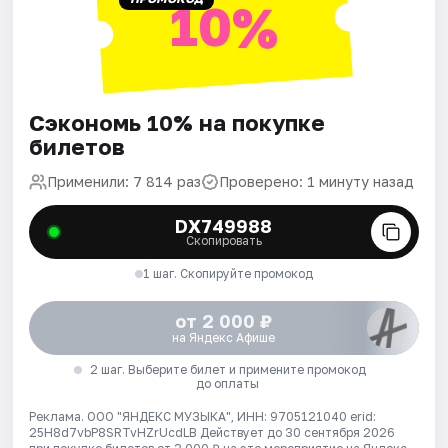
10%
Сэкономь 10% на покупке
билетов
Применили: 7 814 раз
Проверено: 1 минуту назад
DX749988
Скопировать
1 шаг. Скопируйте промокод
от 2 000 ₽
на Яндекс Афише
2 шаг. Выберите билет и примените промокод
до оплаты
Реклама. ООО "ЯНДЕКС МУЗЫКА", ИНН: 9705121040 erid:
25H8d7vbP8SRTvHZrUcdLB
Действует до 30 сентября 2026