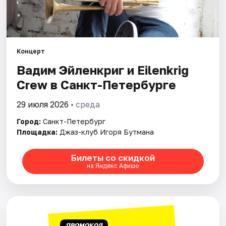
Города
Площадки
Концерт
Вадим Эйленкриг и Eilenkrig
Артисты
Crew в Санкт-Петербурге
Рейтинги
29 июля 2026
• среда
Город:
Санкт-Петербург
Площадка:
Джаз-клуб Игоря Бутмана
Билеты со скидкой
на Яндекс Афише
ПРОМОКОД