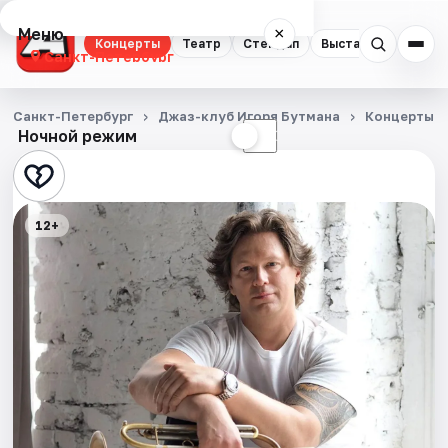
Меню
×
Концерты
Театр
Стендап
Выставки
Квест
Санкт-Петербург
Концерты
Санкт-Петербург
Джаз-клуб Игоря Бутмана
Концерты
Ночной режим
☀
☾
Театр
Стендап
12+
Выставки
Квесты
Экскурсии
Спорт
События