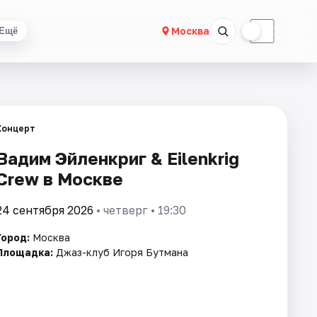
☀
☾
Москва
Ещё
Концерт
Вадим Эйленкриг & Eilenkrig
Crew в Москве
24 сентября 2026
• четверг • 19:30
Город:
Москва
Площадка:
Джаз-клуб Игоря Бутмана