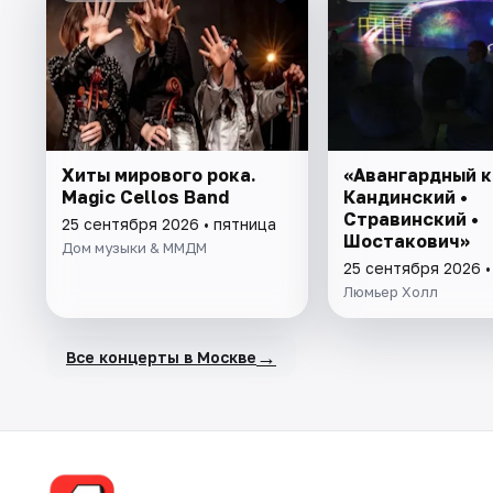
Хиты мирового рока.
«Авангардный к
Magic Cellos Band
Кандинский •
Стравинский •
25 сентября 2026 • пятница
Шостакович»
Дом музыки & ММДМ
25 сентября 2026 •
Люмьер Холл
→
Все концерты в Москве