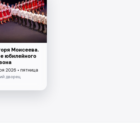
горя Моисеева.
е юбилейного
езона
ря 2026 • пятница
ий дворец