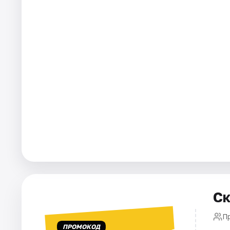
Города
Площадки
Артисты
Рейтинги
Ск
П
ПРОМОКОД