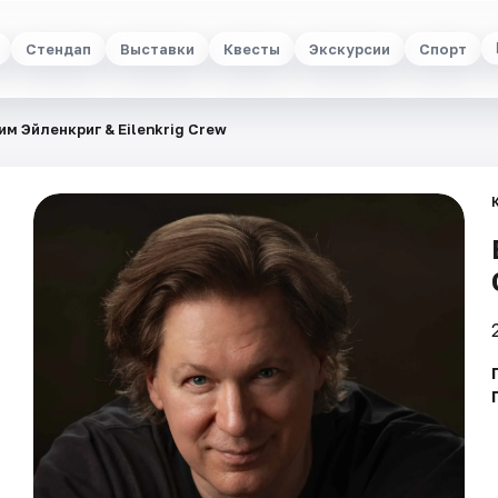
Стендап
Выставки
Квесты
Экскурсии
Спорт
им Эйленкриг & Eilenkrig Crew