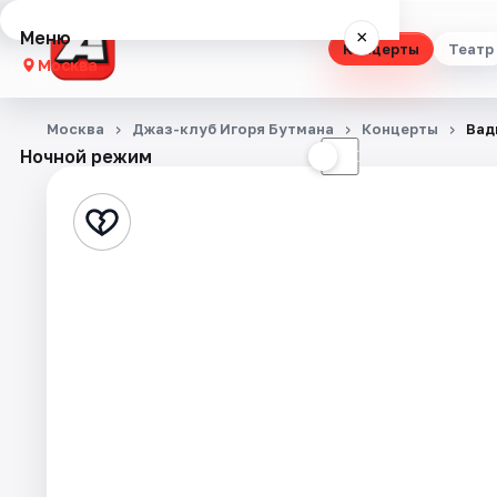
Меню
×
Концерты
Театр
Москва
Концерты
Москва
Джаз-клуб Игоря Бутмана
Концерты
Вад
Ночной режим
☀
☾
Театр
Стендап
Выставки
Квесты
Экскурсии
Спорт
События