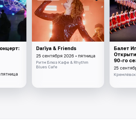
онцерт:
Darïya & Friends
Балет И
Открыти
25 сентября 2026 • пятница
90-го с
Ритм Блюз Кафе & Rhythm
Blues Cafe
25 сентяб
 пятница
Кремлёвск