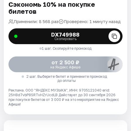
Сэкономь 10% на покупке
билетов
Применили: 8 568 раз
Проверено: 1 минуту назад
DX749988
Скопировать
1 шаг. Скопируйте промокод
от 2 500 ₽
на Яндекс Афише
2 шаг. Выберите билет и примените промокод
до оплаты
Реклама. ООО "ЯНДЕКС МУЗЫКА", ИНН: 9705121040 erid:
25H8d7vbP8SRTvHZrUcdLB
Действует до 30 сентября 2026
при покупке билетов от 3 000 ₽ на это мероприятие на Яндекс
Афише!