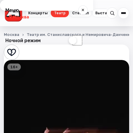
Меню
×
Концерты
Театр
Стендап
Выставки
Квест
Москва
Концерты
Москва
Театр им. Станиславского и Немировича­-Данченко
Ночной режим
☀
☾
Театр
Стендап
16+
Выставки
Квесты
Экскурсии
Спорт
События