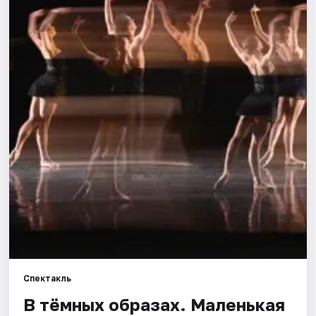
Города
Площадки
Артисты
Рейтинги
Спектакль
В тёмных образах. Маленькая