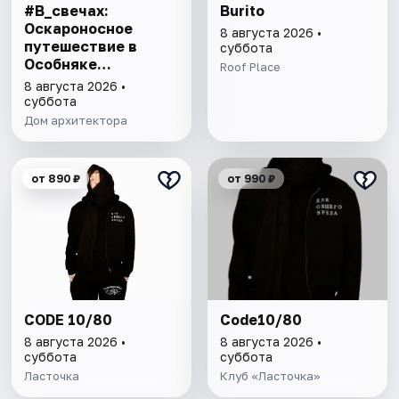
#В_свечах:
Burito
Оскароносное
8 августа 2026 •
путешествие в
суббота
Особняке
Roof Place
Половцова
8 августа 2026 •
суббота
Дом архитектора
от 890 ₽
от 990 ₽
CODE 10/80
Code10/80
8 августа 2026 •
8 августа 2026 •
суббота
суббота
Ласточка
Клуб «Ласточка»