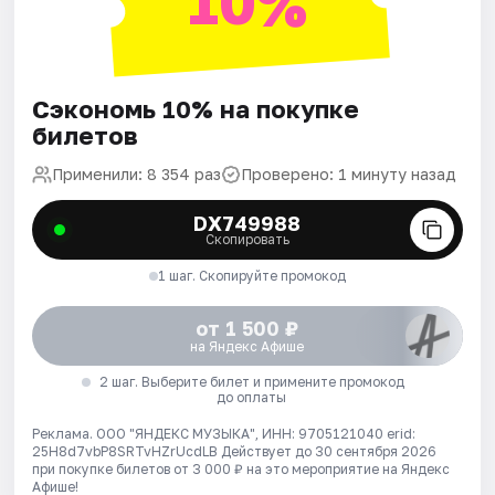
10%
Сэкономь 10% на покупке
билетов
Применили: 8 354 раз
Проверено: 1 минуту назад
DX749988
Скопировать
1 шаг. Скопируйте промокод
от 1 500 ₽
на Яндекс Афише
2 шаг. Выберите билет и примените промокод
до оплаты
Реклама. ООО "ЯНДЕКС МУЗЫКА", ИНН: 9705121040 erid:
25H8d7vbP8SRTvHZrUcdLB
Действует до 30 сентября 2026
при покупке билетов от 3 000 ₽ на это мероприятие на Яндекс
Афише!