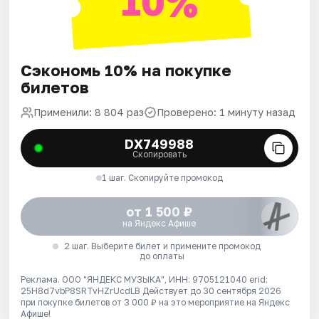
10%
Сэкономь 10% на покупке
билетов
Применили: 8 804 раз
Проверено: 1 минуту назад
DX749988
Скопировать
1 шаг. Скопируйте промокод
от 1 500 ₽
на Яндекс Афише
2 шаг. Выберите билет и примените промокод
до оплаты
Реклама. ООО "ЯНДЕКС МУЗЫКА", ИНН: 9705121040 erid:
25H8d7vbP8SRTvHZrUcdLB
Действует до 30 сентября 2026
при покупке билетов от 3 000 ₽ на это мероприятие на Яндекс
Афише!