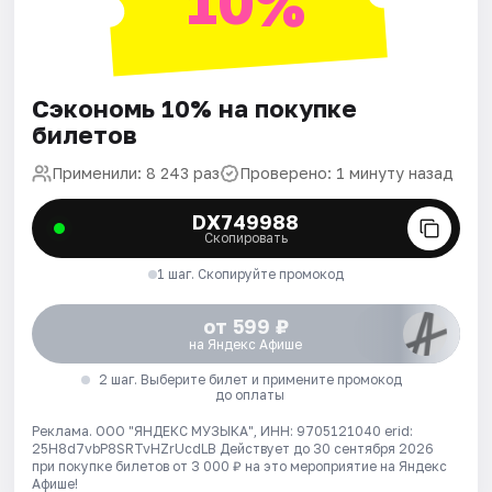
10%
Сэкономь 10% на покупке
билетов
Применили: 8 243 раз
Проверено: 1 минуту назад
DX749988
Скопировать
1 шаг. Скопируйте промокод
от 599 ₽
на Яндекс Афише
2 шаг. Выберите билет и примените промокод
до оплаты
Реклама. ООО "ЯНДЕКС МУЗЫКА", ИНН: 9705121040 erid:
25H8d7vbP8SRTvHZrUcdLB
Действует до 30 сентября 2026
при покупке билетов от 3 000 ₽ на это мероприятие на Яндекс
Афише!