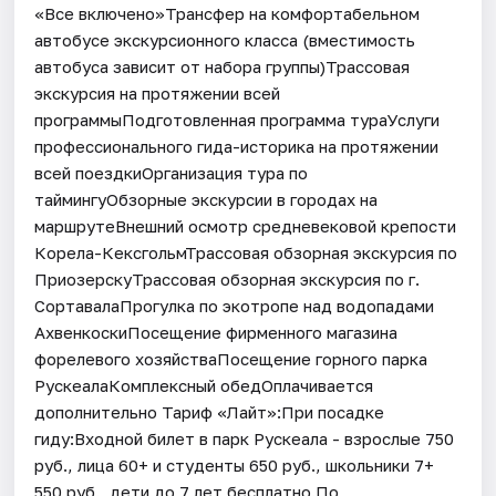
«Все включено»Трансфер на комфортабельном
автобусе экскурсионного класса (вместимость
автобуса зависит от набора группы)Трассовая
экскурсия на протяжении всей
программыПодготовленная программа тураУслуги
профессионального гида-историка на протяжении
всей поездкиОрганизация тура по
таймингуОбзорные экскурсии в городах на
маршрутеВнешний осмотр средневековой крепости
Корела-КексгольмТрассовая обзорная экскурсия по
ПриозерскуТрассовая обзорная экскурсия по г.
СортавалаПрогулка по экотропе над водопадами
АхвенкоскиПосещение фирменного магазина
форелевого хозяйстваПосещение горного парка
РускеалаКомплексный обедОплачивается
дополнительно Тариф «Лайт»:При посадке
гиду:Входной билет в парк Рускеала - взрослые 750
руб., лица 60+ и студенты 650 руб., школьники 7+
550 руб., дети до 7 лет бесплатно.По