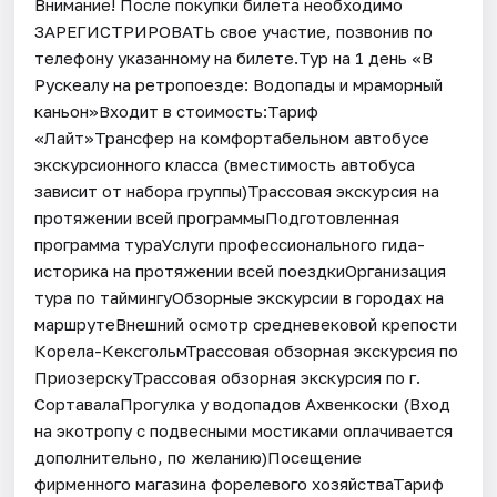
Внимание! После покупки билета необходимо
ЗАРЕГИСТРИРОВАТЬ свое участие, позвонив по
телефону указанному на билете.Тур на 1 день «В
Рускеалу на ретропоезде: Водопады и мраморный
каньон»Входит в стоимость:Тариф
«Лайт»Трансфер на комфортабельном автобусе
экскурсионного класса (вместимость автобуса
зависит от набора группы)Трассовая экскурсия на
протяжении всей программыПодготовленная
программа тураУслуги профессионального гида-
историка на протяжении всей поездкиОрганизация
тура по таймингуОбзорные экскурсии в городах на
маршрутеВнешний осмотр средневековой крепости
Корела-КексгольмТрассовая обзорная экскурсия по
ПриозерскуТрассовая обзорная экскурсия по г.
СортавалаПрогулка у водопадов Ахвенкоски (Вход
на экотропу с подвесными мостиками оплачивается
дополнительно, по желанию)Посещение
фирменного магазина форелевого хозяйстваТариф