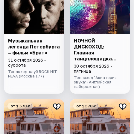
Музыкальная
НОЧНОЙ
легенда Петербурга
ДИСКОХОД:
– фильм «Брат»
Главная
танцплощадка
31 октября 2026 •
Невы под
суббота
30 октября 2026 •
разводными
пятница
Теплоход-клуб ROCK HIT
NEVA (Москва 177)
мостами!
Теплоход "Акватория
звука" (Английская
набережная)
от 1 570 ₽
от 1 570 ₽