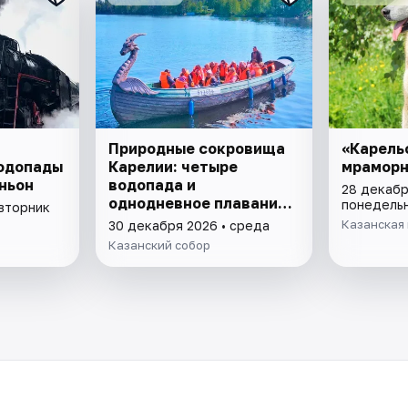
Природные сокровища
«Карель
Водопады
Карелии: четыре
мраморн
ньон
водопада и
28 декабр
однодневное плавание
понедель
 вторник
на ладье среди
Казанская 
30 декабря 2026 • среда
ладожских шхер
Казанский собор