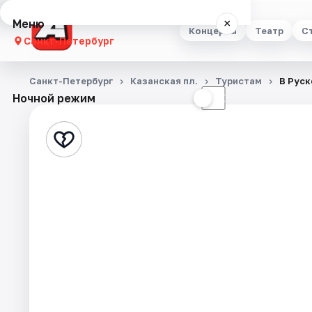
Меню
×
Концерты
Театр
С
Санкт-Петербург
Концерты
Санкт-Петербург
Казанская пл.
Туристам
В Руск
Ночной режим
☀
☾
Театр
Стендап
Выставки
Квесты
Экскурсии
Спорт
События