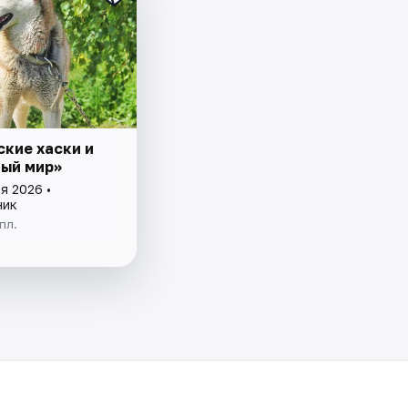
ские хаски и
ый мир»
я 2026 •
ник
пл.