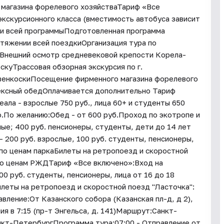
магазина форелевого хозяйстваТариф «Все
кскурсионного класса (вместимость автобуса зависит
ии всей программыПодготовленная программа
отяжении всей поездкиОрганизация тура по
еВнешний осмотр средневековой крепости Корела-
куТрассовая обзорная экскурсия по г.
венкоскиПосещение фирменного магазина форелевого
ексный обедОплачивается дополнительно Тариф
ала - взрослые 750 руб., лица 60+ и студенты 650
но.По желанию:Обед - от 600 руб.Проход по экотропе и
ые; 400 руб. пенсионеры, студенты, дети до 14 лет
200 руб. взрослые, 100 руб. студенты, пенсионеры,
- по ценам паркаБилеты на ретропоезд и скоростной
по ценам РЖДТариф «Все включено»:Вход на
0 руб. студенты, пенсионеры, лица от 16 до 18
илеты на ретропоезд и скоростной поезд "Ласточка":
ение:От Казанского собора (Казанская пл-д, д 2),
ия в 7:15 (пр-т Энгельса, д. 141)Маршрут:Санкт-
анкт-ПетербургПрограмма тура:07:00 - Отправление от