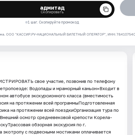
адмитад
Скопировать
1 шаг. Скопируйте промокод
ма. ООО "КАССИР.РУ-НАЦИОНАЛЬНЫЙ БИЛЕТНЫЙ ОПЕРАТОР", ИНН: 7841075409
ГИСТРИРОВАТЬ свое участие, позвонив по телефону
а ретропоезде: Водопады и мраморный каньон»Входит в
ом автобусе экскурсионного класса (вместимость
урсия на протяжении всей программыПодготовленная
рика на протяжении всей поездкиОрганизация тура по
еВнешний осмотр средневековой крепости Корела-
куТрассовая обзорная экскурсия по г.
а экотропу с подвесными мостиками оплачивается