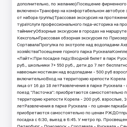
дополнительно, по желанию)Посещение фирменного 
включено»Трансфер на комфортабельном автобусе э
от набора группы)Трассовая экскурсия на протяжен
тураУслуги профессионального гида-историка на пр
таймингуОбзорные экскурсии в городах на маршрут
КексгольмТрассовая обзорная экскурсия по Приозерс
СортавалаПрогулка по экотропе над водопадами Ах
хозяйстваПосещение горного парка РускеалаКомпл
«Лайт»:При посадке гиду:Входной билет в парк Руске
руб., школьники 7+ 550 руб., дети до 7 лет бесплат
навесным мостикам над водопадами - 500 руб взросл
включительноВход на территорию крепости Корела - 
лица от 16 до 18 летРазвлечения в парке Рускеала 
поезд "Ласточка": приобретаются самостоятельно 
территорию крепости Корела - 200 руб. взрослые, 10
летРазвлечения в парке Рускеала - по ценам паркаБ
приобретаются самостоятельно по ценам РЖДОтправл
посадка с 6:30, выезд в 6:45. У метро пр. Просвещен
Петербург - Приозерск - Сортавала - Рускеала - С