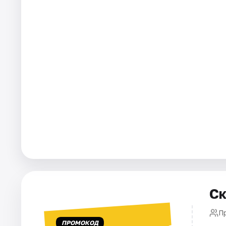
Города
Площадки
Артисты
Рейтинги
Ск
П
ПРОМОКОД