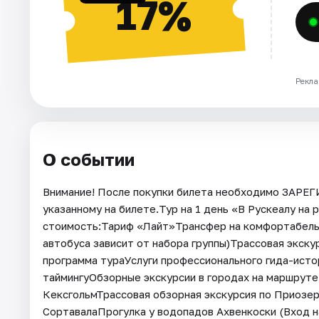
17%
Рекла
О событии
Внимание! После покупки билета необходимо ЗАРЕ
указанному на билете.Тур на 1 день «В Рускеалу н
стоимость:Тариф «Лайт»Трансфер на комфортабельн
автобуса зависит от набора группы)Трассовая экск
программа тураУслуги профессионального гида-исто
таймингуОбзорные экскурсии в городах на маршрут
КексгольмТрассовая обзорная экскурсия по Приозерс
СортавалаПрогулка у водопадов Ахвенкоски (Вход н