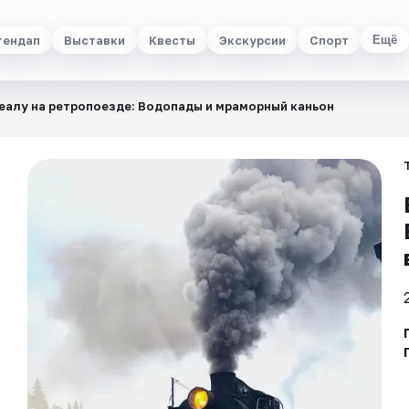
тендап
Выставки
Квесты
Экскурсии
Спорт
Ещё
еалу на ретропоезде: Водопады и мраморный каньон