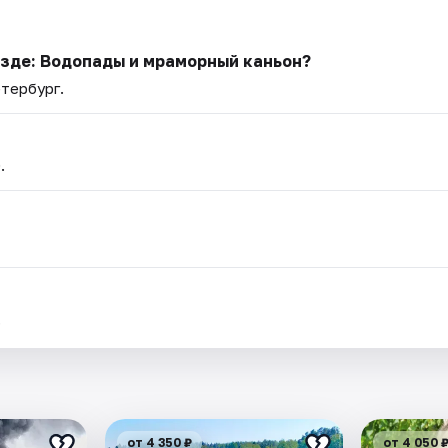
езде: Водопады и мраморный каньон?
етербург.
.
.
от 4 350 ₽
от 4 050 