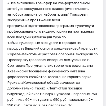
«Все включено»Трансфер на комфортабельном
автобусе экскурсионного класса (вместимость
автобуса зависит от набора группы)Трассовая
экскурсия на протяжении всей
программыПодготовленная программа тураУслуги
профессионального гида-историка на протяжении
всей поездкиОрганизация тура по
таймингуОбзорные экскурсии в городах на
маршрутеВнешний осмотр средневековой крепости
Корела-КексгольмТрассовая обзорная экскурсия по
ПриозерскуТрассовая обзорная экскурсия по г.
СортавалаПрогулка по экотропе над водопадами
АхвенкоскиПосещение фирменного магазина
форелевого хозяйстваПосещение горного парка
РускеалаКомплексный обедОплачивается
дополнительно Тариф «Лайт»:При посадке
гиду:Входной билет в парк Рускеала - взрослые 750
руб., лица 60+ и студенты 650 руб., школьники 7+
550 руб., дети до 7 лет бесплатно.По