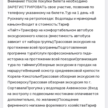
Внимание! После покупки билета необходимо
ЗАРЕГИСТРИРОВАТЬ свое участие, позвонив по
телефону указанному на билете.Тур на 1 день «В
Рускеалу на ретропоезде: Водопады и мраморный
каньон»Входит в стоимость:Тариф
«Лайт»Трансфер на комфортабельном автобусе
экскурсионного класса (вместимость автобуса
зависит от набора группы)Трассовая экскурсия на
протяжении всей программыПодготовленная
программа тураУслуги профессионального гида-
историка на протяжении всей поездкиОрганизация
тура по таймингуОбзорные экскурсии в городах на
маршрутеВнешний осмотр средневековой крепости
Корела-КексгольмТрассовая обзорная экскурсия по
ПриозерскуТрассовая обзорная экскурсия по г.
СортавалаПрогулка у водопадов Ахвенкоски (Вход
на экотропу с подвесными мостиками оплачивается
дополнительно, по желанию)Посещение
фирменного магазина форелевого хозяйстваТариф