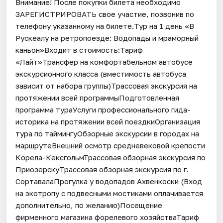
Внимание! После покупки билета необходимо
ЗАРЕГИСТРИРОВАТЬ свое участие, позвонив по
телефону указанному на билете.Тур на 1 день «В
Рускеалу на ретропоезде: Водопады и мраморный
каньон»Входит в стоимость:Тариф
«Лайт»Трансфер на комфортабельном автобусе
экскурсионного класса (вместимость автобуса
зависит от набора группы)Трассовая экскурсия на
протяжении всей программыПодготовленная
программа тураУслуги профессионального гида-
историка на протяжении всей поездкиОрганизация
тура по таймингуОбзорные экскурсии в городах на
маршрутеВнешний осмотр средневековой крепости
Корела-КексгольмТрассовая обзорная экскурсия по
ПриозерскуТрассовая обзорная экскурсия по г.
СортавалаПрогулка у водопадов Ахвенкоски (Вход
на экотропу с подвесными мостиками оплачивается
дополнительно, по желанию)Посещение
фирменного магазина форелевого хозяйстваТариф