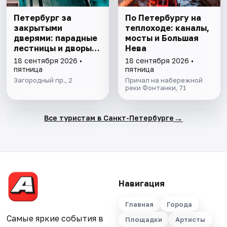
Петербург за
По Петербургу на
закрытыми
теплоходе: каналы,
дверями: парадные
мосты и Большая
лестницы и дворы-
Нева
колодцы
18 сентября 2026 •
18 сентября 2026 •
пятница
пятница
Загородный пр., 2
Причал на набережной
реки Фонтанки, 71
→
Все туристам в Санкт-Петербурге
Навигация
Главная
Города
Самые яркие события в
Площадки
Артисты