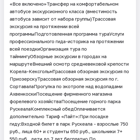
«Все включено»Трансфер на комфортабельном
автобусе экскурсионного класса (вместимость
автобуса зависит от набора группы)Трассовая
экскурсия на протяжении всей
программыПодготовленная программа тураУслуги
профессионального гида-историка на протяжении
всей поездкиОрганизация тура по
таймингуОбзорные экскурсии в городах на
маршрутеВнешний осмотр средневековой крепости
Корела-КексгольмТрассовая обзорная экскурсия по
ПриозерскуТрассовая обзорная экскурсия по г.
СортавалаПрогулка по экотропе над водопадами
АхвенкоскиПосещение фирменного магазина
форелевого хозяйстваПосещение горного парка
РускеалаКомплексный обедОплачивается
дополнительно Тариф «Лайт»:При посадке
гиду:Входной билет в парк Рускеала - взрослые 750
руб., лица 60+ и студенты 650 руб., школьники 7+
550 руб., дети до 7 лет бесплатно.По