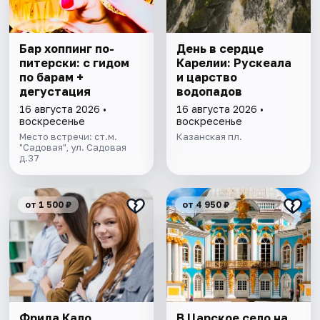
Бар хоппинг по-
День в сердце
питерски: с гидом
Карелии: Рускеала
по барам +
и царство
дегустация
водопадов
16 августа 2026 •
16 августа 2026 •
воскресенье
воскресенье
Место встречи: ст.м.
Казанская пл.
"Садовая", ул. Садовая
д.37
от 1 500 ₽
от 4 950 ₽
Фрида Кало
В Царское село на