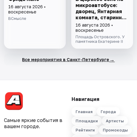
микроавтобусе:
16 августа 2026 •
дворец, Янтарная
воскресенье
комната, старинный
ВСмысле
парк
16 августа 2026 •
воскресенье
Площадь Островского. У
памятника Екатерине II
→
Все мероприятия в Санкт-Петербурге
Навигация
Главная
Города
Самые яркие события в
Площадки
Артисты
вашем городе.
Рейтинги
Промокоды