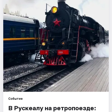
Города
Площадки
Артисты
Рейтинги
Событие
В Рускеалу на ретропоезде: