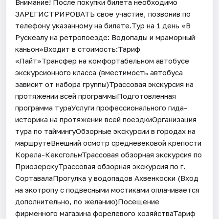
Внимание! После покупки билета необходимо
ЗАРЕГИСТРИРОВАТЬ свое участие, позвонив по
телефону указанному на билете.Тур на 1 день «В
Рускеалу на ретропоезде: Водопады и мраморный
каньон»Входит в стоимость:Тариф
«Лайт»Трансфер на комфортабельном автобусе
экскурсионного класса (вместимость автобуса
зависит от набора группы)Трассовая экскурсия на
протяжении всей программыПодготовленная
программа тураУслуги профессионального гида-
историка на протяжении всей поездкиОрганизация
тура по таймингуОбзорные экскурсии в городах на
маршрутеВнешний осмотр средневековой крепости
Корела-КексгольмТрассовая обзорная экскурсия по
ПриозерскуТрассовая обзорная экскурсия по г.
СортавалаПрогулка у водопадов Ахвенкоски (Вход
на экотропу с подвесными мостиками оплачивается
дополнительно, по желанию)Посещение
фирменного магазина форелевого хозяйстваТариф