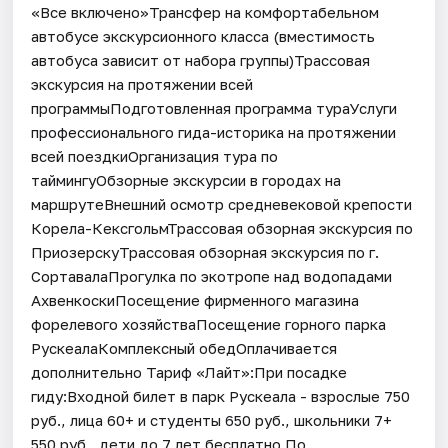
«Все включено»Трансфер на комфортабельном
автобусе экскурсионного класса (вместимость
автобуса зависит от набора группы)Трассовая
экскурсия на протяжении всей
программыПодготовленная программа тураУслуги
профессионального гида-историка на протяжении
всей поездкиОрганизация тура по
таймингуОбзорные экскурсии в городах на
маршрутеВнешний осмотр средневековой крепости
Корела-КексгольмТрассовая обзорная экскурсия по
ПриозерскуТрассовая обзорная экскурсия по г.
СортавалаПрогулка по экотропе над водопадами
АхвенкоскиПосещение фирменного магазина
форелевого хозяйстваПосещение горного парка
РускеалаКомплексный обедОплачивается
дополнительно Тариф «Лайт»:При посадке
гиду:Входной билет в парк Рускеала - взрослые 750
руб., лица 60+ и студенты 650 руб., школьники 7+
550 руб., дети до 7 лет бесплатно.По