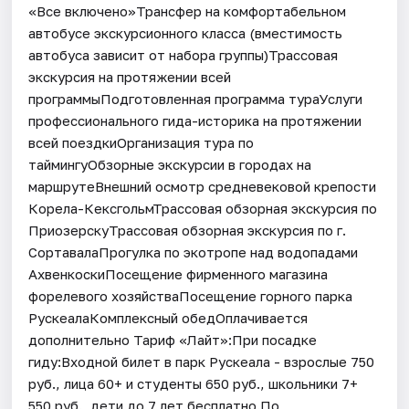
«Все включено»Трансфер на комфортабельном
автобусе экскурсионного класса (вместимость
автобуса зависит от набора группы)Трассовая
экскурсия на протяжении всей
программыПодготовленная программа тураУслуги
профессионального гида-историка на протяжении
всей поездкиОрганизация тура по
таймингуОбзорные экскурсии в городах на
маршрутеВнешний осмотр средневековой крепости
Корела-КексгольмТрассовая обзорная экскурсия по
ПриозерскуТрассовая обзорная экскурсия по г.
СортавалаПрогулка по экотропе над водопадами
АхвенкоскиПосещение фирменного магазина
форелевого хозяйстваПосещение горного парка
РускеалаКомплексный обедОплачивается
дополнительно Тариф «Лайт»:При посадке
гиду:Входной билет в парк Рускеала - взрослые 750
руб., лица 60+ и студенты 650 руб., школьники 7+
550 руб., дети до 7 лет бесплатно.По