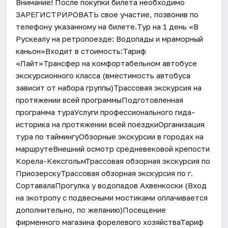
Внимание! После покупки билета необходимо
ЗАРЕГИСТРИРОВАТЬ свое участие, позвонив по
телефону указанному на билете.Тур на 1 день «В
Рускеалу на ретропоезде: Водопады и мраморный
каньон»Входит в стоимость:Тариф
«Лайт»Трансфер на комфортабельном автобусе
экскурсионного класса (вместимость автобуса
зависит от набора группы)Трассовая экскурсия на
протяжении всей программыПодготовленная
программа тураУслуги профессионального гида-
историка на протяжении всей поездкиОрганизация
тура по таймингуОбзорные экскурсии в городах на
маршрутеВнешний осмотр средневековой крепости
Корела-КексгольмТрассовая обзорная экскурсия по
ПриозерскуТрассовая обзорная экскурсия по г.
СортавалаПрогулка у водопадов Ахвенкоски (Вход
на экотропу с подвесными мостиками оплачивается
дополнительно, по желанию)Посещение
фирменного магазина форелевого хозяйстваТариф