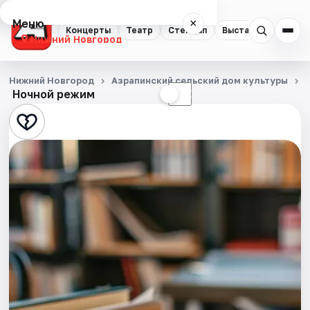
Меню
×
Концерты
Театр
Стендап
Выставки
Квест
Нижний Новгород
Концерты
Нижний Новгород
Азрапинский сельский дом культуры
Ночной режим
☀
☾
Театр
Стендап
Выставки
Квесты
Экскурсии
Спорт
События