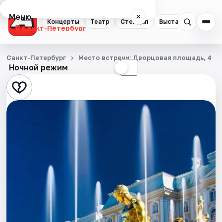
Меню
×
Концерты
Театр
Стендап
Выставки
Квест
Санкт-Петербург
Концерты
Санкт-Петербург
Место встречи: Дворцовая площадь, 4
Ночной режим
☀
☾
Театр
Стендап
Выставки
Квесты
Экскурсии
Спорт
События