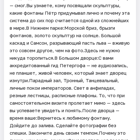
— смог.Вы узнаете, кому посвящали скульптуры,
какие фонтаны Пётр придумывал лично и почему эта
система до сих пор считается одной из сложнейших
в мире.В Нижнем парке:Морской бриз, брызги
фонтанов, золото скульптур на солнце. Большой
каскад и Самсон, разрывающий пасть льва — вживую
это совсем другое, чем на фото.Здесь не нужно
никуда торопиться.В Большом дворце:С вами
аккредитованный гид Петергофа — не аудиозапись,
не планшет, живой человек, который знает дворец
изнутри.Парадный зал, Тронный, Танцевальный,
личные покои императоров. Свет в анфиладах,
резные лестницы, расписные плафоны. То, что при
самостоятельном визите пролетает мимо — здесь
вы успеваете увидеть и понять.После дворца —
время ваше:Вернитесь к любимому фонтану.
Дойдите до залива. Сделайте фотографии без
спешки. Закончите день своим темпом.Почему это