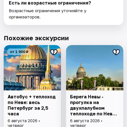
Есть ли возрастные ограничения?
Возрастные ограничения уточняйте у
организаторов.
Похожие экскурсии
от 1 900 ₽
Автобус + теплоход
Берега Невы -
по Неве: весь
прогулка на
Петербург за 2,5
двухпалубном
часа
теплоходе по Неве
с подходом к
6 августа 2026 •
6 августа 2026 •
Финскому заливу
четверг
четверг