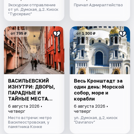
Экскурсии отправление
Причал Адмиралтейство
от ул. Думская, д.2. Киоск
"Турсервис"
от 795 ₽
от 1 300 ₽
ВАСИЛЬЕВСКИЙ
Весь Кронштадт за
ИЗНУТРИ: ДВОРЫ,
один день: Морской
ПАРАДНЫЕ И
собор, море и
ТАЙНЫЕ МЕСТА
корабли
ОСТРОВА
6 августа 2026 •
6 августа 2026 •
четверг
четверг
Место встречи: метро
ул. Думская, д.2, киоск
Василеостровская, у
"Davranov"
памятника Конке