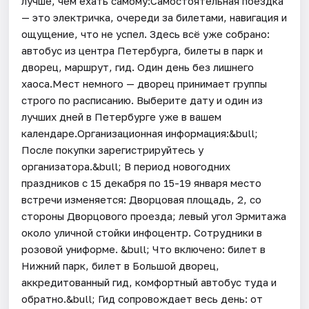
лучше, чем ехать самому:Самостоятельная поездка
— это электричка, очереди за билетами, навигация и
ощущение, что не успел. Здесь всё уже собрано:
автобус из центра Петербурга, билеты в парк и
дворец, маршрут, гид. Один день без лишнего
хаоса.Мест немного — дворец принимает группы
строго по расписанию. Выберите дату и один из
лучших дней в Петербурге уже в вашем
календаре.Организационная информация:&bull;
После покупки зарегистрируйтесь у
организатора.&bull; В период новогодних
праздников с 15 декабря по 15-19 января место
встречи изменяется: Дворцовая площадь, 2, со
стороны Дворцового проезда; левый угол Эрмитажа
около уличной стойки инфоцентр. Сотрудники в
розовой униформе. &bull; Что включено: билет в
Нижний парк, билет в Большой дворец,
аккредитованный гид, комфортный автобус туда и
обратно.&bull; Гид сопровождает весь день: от