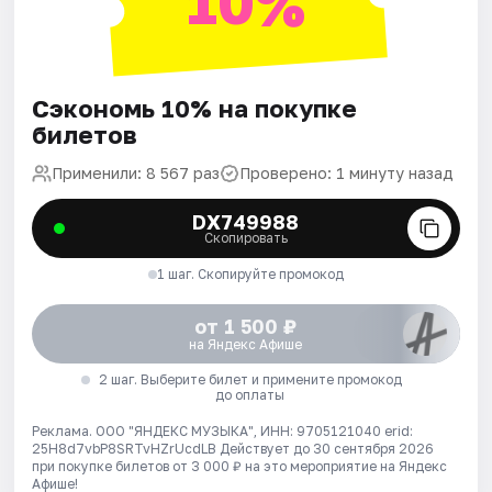
10%
Сэкономь 10% на покупке
билетов
Применили: 8 567 раз
Проверено: 1 минуту назад
DX749988
Скопировать
1 шаг. Скопируйте промокод
от 1 500 ₽
на Яндекс Афише
2 шаг. Выберите билет и примените промокод
до оплаты
Реклама. ООО "ЯНДЕКС МУЗЫКА", ИНН: 9705121040 erid:
25H8d7vbP8SRTvHZrUcdLB
Действует до 30 сентября 2026
при покупке билетов от 3 000 ₽ на это мероприятие на Яндекс
Афише!