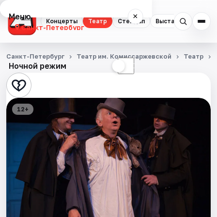
Меню
×
Концерты
Театр
Стендап
Выставки
Квест
Санкт-Петербург
Концерты
Санкт-Петербург
Театр им. Комиссаржевской
Театр
Ночной режим
☀
☾
Театр
Стендап
12+
Выставки
Квесты
Экскурсии
Спорт
События