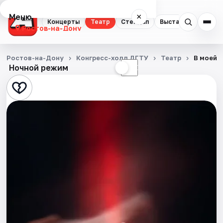
Меню
×
Концерты
Театр
Стендап
Выставки
Квест
Ростов-на-Дону
Концерты
Ростов-на-Дону
Конгресс-холл ДГТУ
Театр
В моей 
Ночной режим
☀
☾
Театр
Стендап
Выставки
Квесты
Экскурсии
Спорт
События