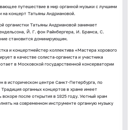
вающее путешествие в мир органной музыки с лучшими
м на концерт Татьяны Андриановой.
ой органистки Татьяны Андриановой занимает
дельсона, Й. Г. фон Райнбергера, И. Брамса, С.
вание становится доминирующим.
стка и концертмейстер коллектива «Мастера хорового
рует в качестве солиста‑органиста и участника
ботает в Московской государственной консерватории
ен в историческом центре Санкт‑Петербурга, по
 Традиция органных концертов в храме имеет
 вскоре после открытия в 1825 году. Уютный храм
олнять на современном инструменте органную музыку