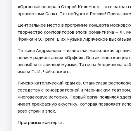
«Органные вечера в Старой Коломне» — это захваты
органистами Санкт‑Петербурга и России! Приглашае
Центральное место в программе концерта московск
творчество композиторов эпохи романтизма — Ф. Мен
Франка и Э. Грига. В их музыке лирическое высказы
Татьяна Андрианова — известная московская органи
пения» радиостанции «Орфей». Она активно концерти
ансамбля старинной музыки. Татьяна Андрианова ра
имени П. И. Чайковского.
Римско‑католический храм св. Станислава располож
соседству с консерваторией и Мариинским театром.
многовековую историю. Первый орган появился здесь
имеет прекрасную акустику, которая позволяет исп
всех стран и эпох.
Программа концерта: