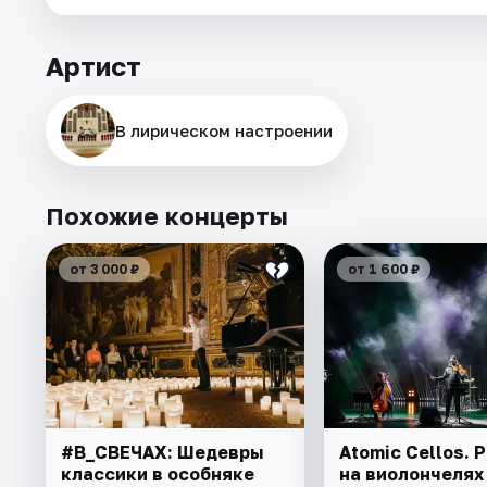
Артист
В лирическом настроении
Похожие концерты
от 3 000 ₽
от 1 600 ₽
#В_СВЕЧАХ: Шедевры
Atomic Cellos. 
классики в особняке
на виолончелях