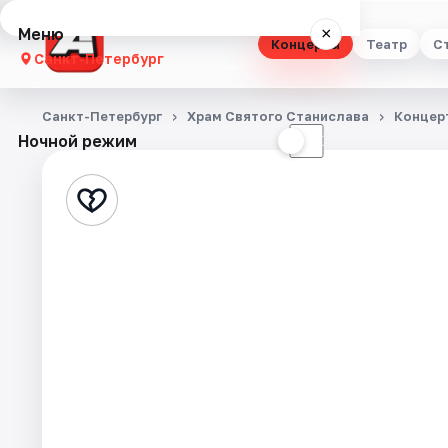
Меню
×
Концерты
Театр
С
Санкт-Петербург
Концерты
Санкт-Петербург
Храм Святого Станислава
Концер
Ночной режим
☀
☾
Театр
Стендап
Выставки
Квесты
Экскурсии
Спорт
События