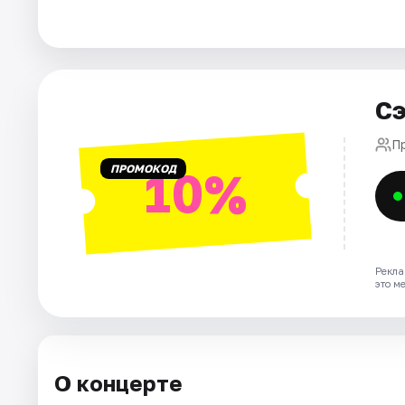
Города
Площадки
Сэ
Артисты
П
ПРОМОКОД
10%
Рейтинги
Рекла
это м
О концерте