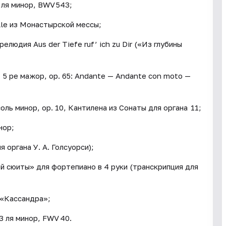
 ля минор, BWV 543;
lle из Монастырской мессы;
людия Aus der Tiefe ruf’ ich zu Dir («Из глубины
5 ре мажор, ор. 65: Andante — Andante con moto —
ль минор, op. 10, Кантилена из Сонаты для органа 11;
нор;
 органа У. А. Голсуорси);
й сюиты» для фортепиано в 4 руки (транскрипция для
 «Кассандра»;
3 ля минор, FWV 40.