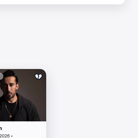
₽
m
2026 •