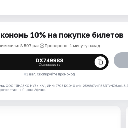
кономь 10% на покупке билетов
рименили: 8 507 раз
Проверено: 1 минуту назад
DX749988
Скопировать
1 шаг. Скопируйте промокод
ма. ООО "ЯНДЕКС МУЗЫКА", ИНН: 9705121040 erid: 25H8d7vbP8SRTvHZrUcdLB
ероприятие на Яндекс Афише!