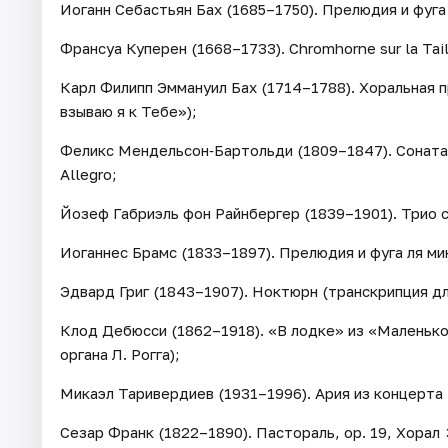
Иоганн Себастьян Бах (1685–1750). Прелюдия и фуга
Франсуа Куперен (1668–1733). Chromhorne sur la Tai
Карл Филипп Эммануил Бах (1714–1788). Хоральная пре
взываю я к Тебе»);
Феликс Мендельсон‑Бартольди (1809–1847). Соната 
Allegro;
Йозеф Габриэль фон Райнбергер (1839–1901). Трио со
Иоганнес Брамс (1833–1897). Прелюдия и фуга ля ми
Эдвард Григ (1843–1907). Ноктюрн (транскрипция для
Клод Дебюсси (1862–1918). «В лодке» из «Маленько
органа Л. Рогга);
Микаэл Таривердиев (1931–1996). Ария из концерта
Сезар Франк (1822–1890). Пастораль, ор. 19, Хорал 