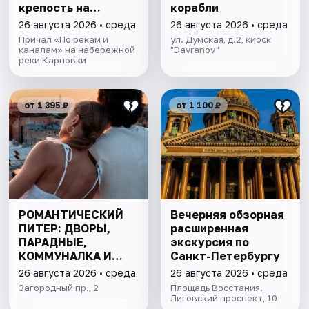
крепость на
корабли
теплоходе
26 августа 2026 • среда
26 августа 2026 • среда
Причал «По рекам и
ул. Думская, д.2, киоск
каналам» на набережной
"Davranov"
реки Карповки
от 1 395 ₽
от 1 100 ₽
РОМАНТИЧЕСКИЙ
Вечерняя обзорная
ПИТЕР: ДВОРЫ,
расширенная
ПАРАДНЫЕ,
экскурсия по
КОММУНАЛКА И
Санкт-Петербургу
КРЫША
26 августа 2026 • среда
26 августа 2026 • среда
Загородный пр., 2
Площадь Восстания.
Лиговский проспект, 10