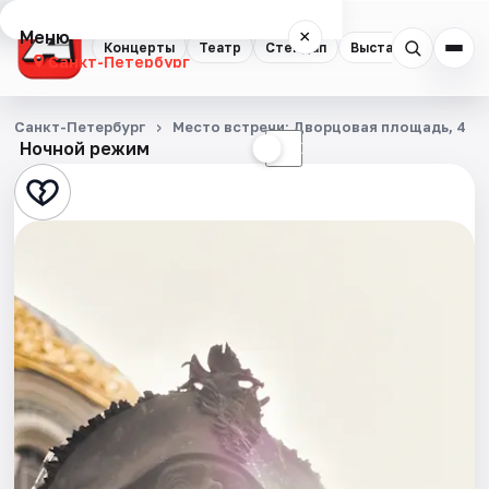
Меню
×
Концерты
Театр
Стендап
Выставки
Квест
Санкт-Петербург
Концерты
Санкт-Петербург
Место встречи: Дворцовая площадь, 4
Ночной режим
☀
☾
Театр
Стендап
Выставки
Квесты
Экскурсии
Спорт
События