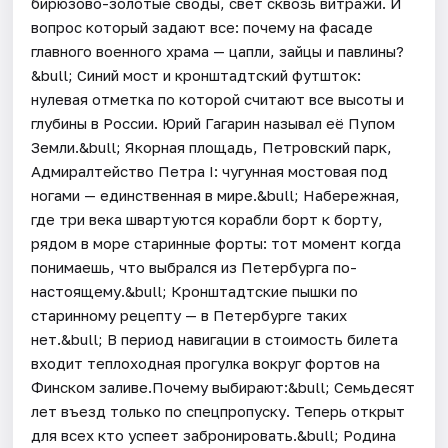
бирюзово-золотые своды, свет сквозь витражи. И
вопрос который задают все: почему на фасаде
главного военного храма — цапли, зайцы и павлины?
&bull; Синий мост и кронштадтский футшток:
нулевая отметка по которой считают все высоты и
глубины в России. Юрий Гагарин называл её Пупом
Земли.&bull; Якорная площадь, Петровский парк,
Адмиралтейство Петра I: чугунная мостовая под
ногами — единственная в мире.&bull; Набережная,
где три века швартуются корабли борт к борту,
рядом в море старинные форты: тот момент когда
понимаешь, что выбрался из Петербурга по-
настоящему.&bull; Кронштадтские пышки по
старинному рецепту — в Петербурге таких
нет.&bull; В период навигации в стоимость билета
входит теплоходная прогулка вокруг фортов на
Финском заливе.Почему выбирают:&bull; Семьдесят
лет въезд только по спецпропуску. Теперь открыт
для всех кто успеет забронировать.&bull; Родина