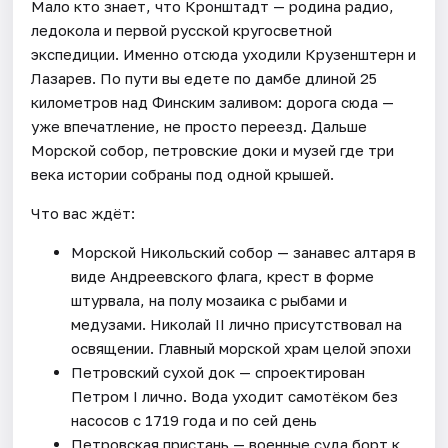
Мало кто знает, что Кронштадт — родина радио,
ледокола и первой русской кругосветной
экспедиции. Именно отсюда уходили Крузенштерн и
Лазарев. По пути вы едете по дамбе длиной 25
километров над Финским заливом: дорога сюда —
уже впечатление, не просто переезд. Дальше
Морской собор, петровские доки и музей где три
века истории собраны под одной крышей.
Что вас ждёт:
Морской Никольский собор — занавес алтаря в
виде Андреевского флага, крест в форме
штурвала, на полу мозаика с рыбами и
медузами. Николай II лично присутствовал на
освящении. Главный морской храм целой эпохи
Петровский сухой док — спроектирован
Петром I лично. Вода уходит самотёком без
насосов с 1719 года и по сей день
Петровская пристань — военные суда борт к