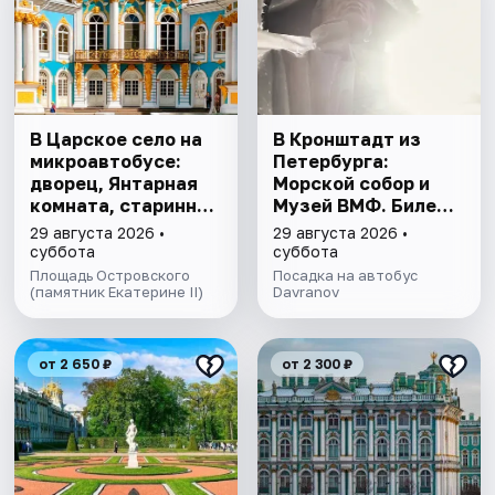
В Царское село на
В Кронштадт из
микроавтобусе:
Петербурга:
дворец, Янтарная
Морской собор и
комната, старинный
Музей ВМФ. Билеты
парк
включены
29 августа 2026 •
29 августа 2026 •
суббота
суббота
Площадь Островского
Посадка на автобус
(памятник Екатерине II)
Davranov
от 2 650 ₽
от 2 300 ₽