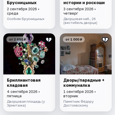
Брусницыных
истории и роскоши
2 сентября 2026 •
3 сентября 2026 •
среда
четверг
Особняк Брусницыных
Дворцовая наб., 26
(вестибюль дворца)
от 2 650 ₽
от 1 000 ₽
Бриллиантовая
Дворы/парадные +
кладовая
коммуналка
4 сентября 2026 •
1 сентября 2026 •
пятница
вторник
Дворцовая площадь (у
Памятник Фёдору
Эрмитажа)
Достоевскому