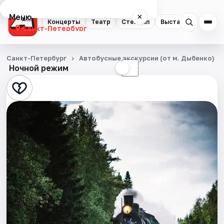
Меню
×
Концерты
Театр
Стендап
Выставки
Квест
Санкт-Петербург
Концерты
Санкт-Петербург
Автобусные экскурсии (от м. Дыбенко)
Ночной режим
☀
☾
Театр
Стендап
Выставки
Квесты
Экскурсии
Спорт
События