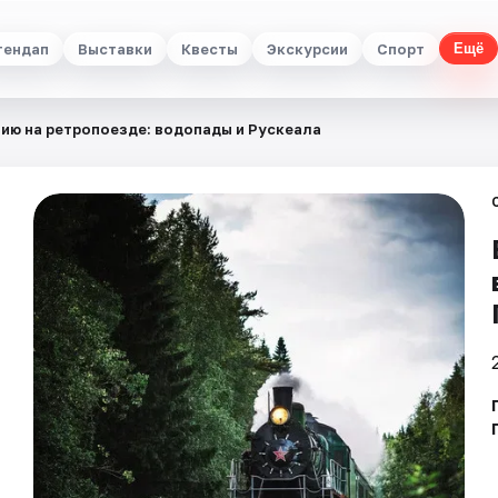
тендап
Выставки
Квесты
Экскурсии
Спорт
Ещё
лию на ретропоезде: водопады и Рускеала