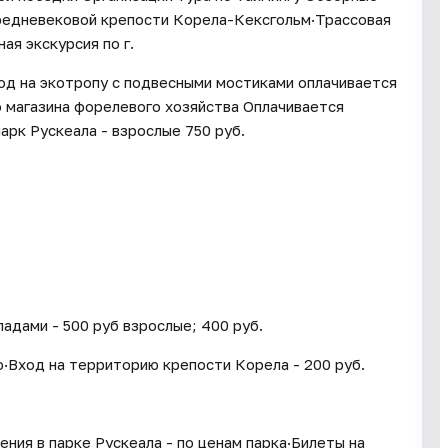
средневековой крепости Корела-Кексгольм·Трассовая
ая экскурсия по г.
од на экотропу с подвесными мостиками оплачивается
 магазина форелевого хозяйства Оплачивается
арк Рускеала - взрослые 750 руб.
адами - 500 руб взрослые; 400 руб.
о·Вход на территорию крепости Корела - 200 руб.
ения в парке Рускеала - по ценам парка·Билеты на