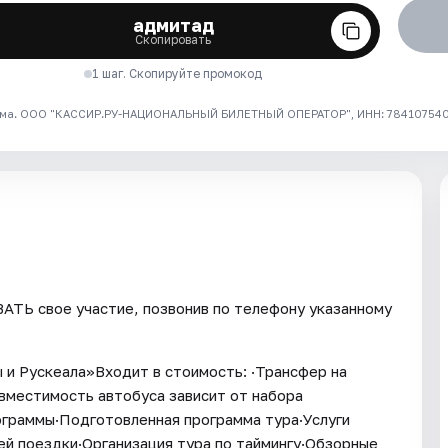
адмитад
Скопировать
1 шаг. Скопируйте промокод
ма. ООО "КАССИР.РУ-НАЦИОНАЛЬНЫЙ БИЛЕТНЫЙ ОПЕРАТОР", ИНН: 7841075409
ТЬ свое участие, позвонив по телефону указанному
 и Рускеала»Входит в стоимость: ·Трансфер на
вместимость автобуса зависит от набора
рограммы·Подготовленная программа тура·Услуги
ей поездки·Организация тура по таймингу·Обзорные