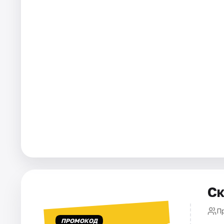
Города
Площадки
Артисты
Рейтинги
Ск
П
ПРОМОКОД