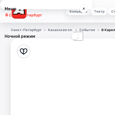
Меню
×
Концерты
Театр
С
Санкт-Петербург
Концерты
Санкт-Петербург
Казанская пл.
События
В Каре
Ночной режим
☀
☾
Театр
Стендап
Выставки
Квесты
Экскурсии
Спорт
События