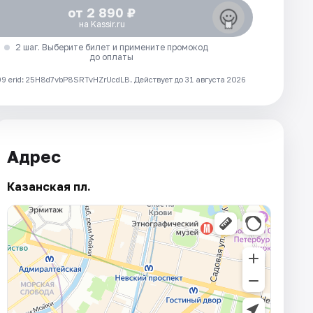
от 2 890 ₽
на Kassir.ru
2 шаг. Выберите билет и примените промокод
до оплаты
 erid: 25H8d7vbP8SRTvHZrUcdLB.
Действует до 31 августа 2026
Адрес
Казанская пл.