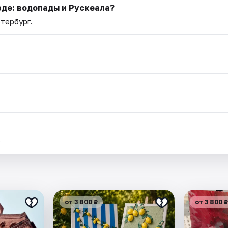
зде: водопады и Рускеала?
етербург.
.
от 3 800 ₽
от 3 800 ₽