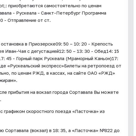
ot;: приобретаются самостоятельно по ценам
вала - Рускеала - Санкт-Петербург Программа
0 - Отправление от ст.
остановка в Приозерске09: 50 – 10: 20 - Крепость
я Иван-Чая с дегустацией12: 50 – 13: 30 - Обед14: 15
 17: 45 - Горный парк Рускеала (Мраморный Каньон)17:
езде «Рускеальский экспресс»Билеты на ретропоезд от
ьно, по ценам РЖД, в кассах, на сайте ОАО «РЖД»
жирам».
осле прибытия на вокзал города Сортавала Вы можете
.
с графиком скоростного поезда «Ласточка» из
 Сортавала (вокзал) в 18: 35, а «Ласточка» №822 до