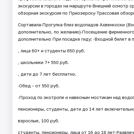
экскурсии в городах на маршруте·Внешний осмотр 
обзорная экскурсия по Приозерску·Трассовая обзорн
Сортавала·Прогулка близ водопадов Ахвенкоски (Вх
дополнительно, по желанию)·Посещение фирменного
дополнительно При посадке гиду: ·Входной билет в п
, лица 60+ и студенты 650 руб.
, школьники 7+ 550 руб.
, дети до 7 лет бесплатно.
·Обед - от 550 руб.
·Проход по экотропе и навесным мостикам над водоп
пенсионеры, студенты, дети до 14 лет включительн
взрослые, 100 руб.
студенты, пенсионеры, лица от 16 до 18 лет·Развлеч