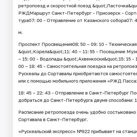
ретропоезд и скоростной поезд &quot;Ласточка&qu
РЖДМаршрут Санкт-Петербург - Приозерск - Сорта
тура07: 00 - Отправление от Казанского собора07: 4
м.
Проспект Просвещения08: 50 – 09: 10 - Техническая 
&quot;Корела&quot;11: 40 – 11: 55 - Посещение Музе
– 15: 00 - Водопады &quot;Ахвенкоски&quot;15: 15 -
00 – 18: 45 - Самостоятельная поездка на ретропо
Рускеалы до Сортавалы приобретаются самостоятел
или с помощью мобильного приложения «РЖД Пасса
18: 45 – 22: 43 - Отправление в Санкт-Петербург П
добраться до Санкт-Петербурга двумя способами: 1
Расписание ретропоезда очень удобно состыковано 
Сортавала в Санкт-Петербург.
«Рускеальский экспресс» №922 прибывает на станцию