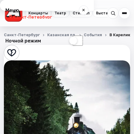
Меню
×
Концерты
Театр
Стендап
Выставки
Квест
Санкт-Петербург
Концерты
Санкт-Петербург
Казанская пл.
События
В Карелию 
Ночной режим
☀
☾
Театр
Стендап
Выставки
Квесты
Экскурсии
Спорт
События