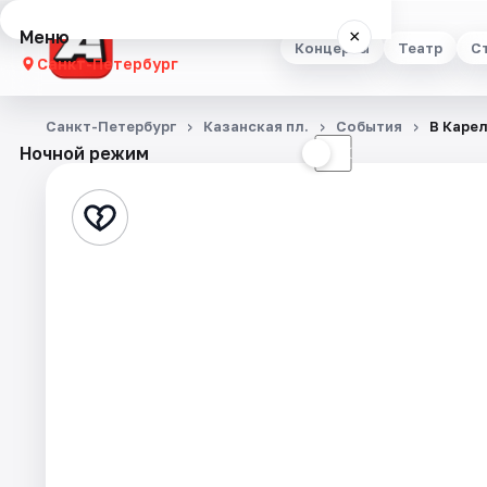
Меню
×
Концерты
Театр
С
Санкт-Петербург
Концерты
Санкт-Петербург
Казанская пл.
События
В Каре
Ночной режим
☀
☾
Театр
Стендап
Выставки
Квесты
Экскурсии
Спорт
События