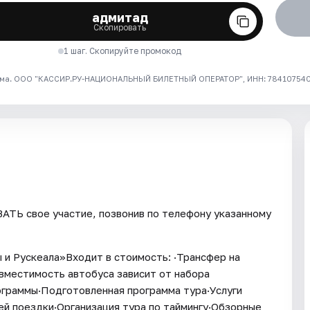
адмитад
Скопировать
1 шаг. Скопируйте промокод
ма. ООО "КАССИР.РУ-НАЦИОНАЛЬНЫЙ БИЛЕТНЫЙ ОПЕРАТОР", ИНН: 7841075409
ТЬ свое участие, позвонив по телефону указанному
 и Рускеала»Входит в стоимость: ·Трансфер на
вместимость автобуса зависит от набора
рограммы·Подготовленная программа тура·Услуги
ей поездки·Организация тура по таймингу·Обзорные