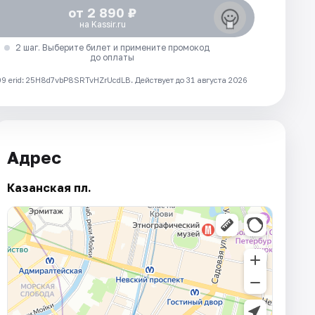
от 2 890 ₽
на Kassir.ru
2 шаг. Выберите билет и примените промокод
до оплаты
 erid: 25H8d7vbP8SRTvHZrUcdLB.
Действует до 31 августа 2026
Адрес
Казанская пл.