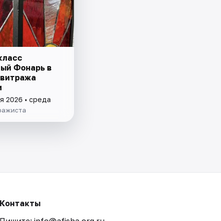
класс
ый Фонарь в
 витража
и
я 2026 • среда
ражиста
Контакты