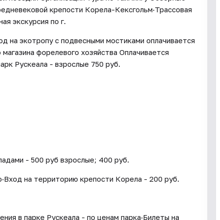
средневековой крепости Корела-Кексгольм·Трассовая
ая экскурсия по г.
од на экотропу с подвесными мостиками оплачивается
 магазина форелевого хозяйства Оплачивается
арк Рускеала - взрослые 750 руб.
адами - 500 руб взрослые; 400 руб.
о·Вход на территорию крепости Корела - 200 руб.
ения в парке Рускеала - по ценам парка·Билеты на