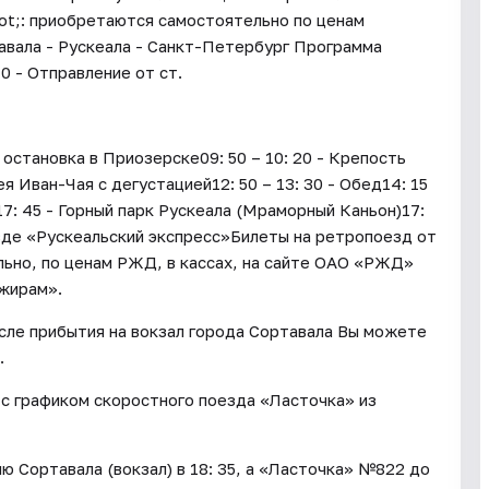
ot;: приобретаются самостоятельно по ценам
вала - Рускеала - Санкт-Петербург Программа
0 - Отправление от ст.
остановка в Приозерске09: 50 – 10: 20 - Крепость
я Иван-Чая с дегустацией12: 50 – 13: 30 - Обед14: 15
 17: 45 - Горный парк Рускеала (Мраморный Каньон)17:
езде «Рускеальский экспресс»Билеты на ретропоезд от
ьно, по ценам РЖД, в кассах, на сайте ОАО «РЖД»
жирам».
осле прибытия на вокзал города Сортавала Вы можете
.
с графиком скоростного поезда «Ласточка» из
 Сортавала (вокзал) в 18: 35, а «Ласточка» №822 до