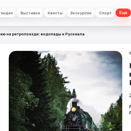
тендап
Выставки
Квесты
Экскурсии
Спорт
Ещё
лию на ретропоезде: водопады и Рускеала