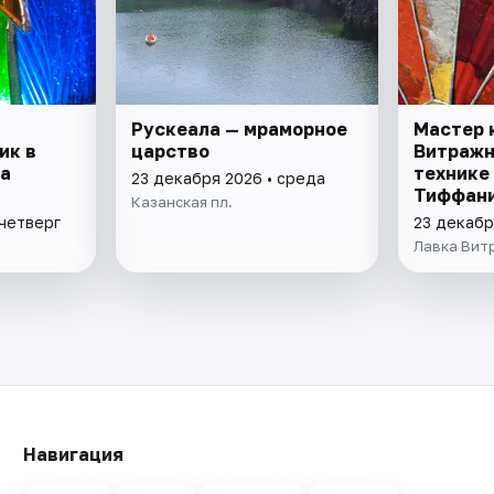
Рускеала — мраморное
Мастер 
ик в
царство
Витражн
а
технике
23 декабря 2026 • среда
Тиффан
Казанская пл.
 четверг
23 декабр
Лавка Вит
Навигация