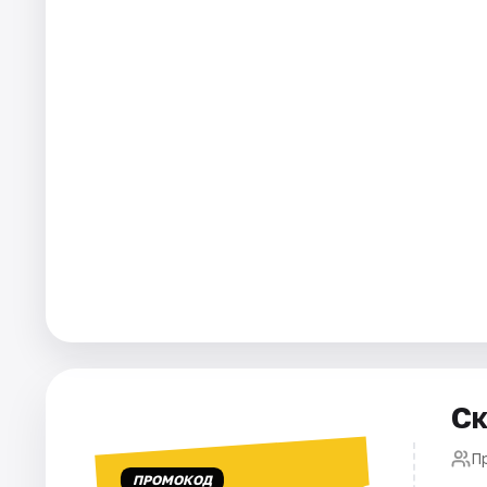
Города
Площадки
Артисты
Рейтинги
Ск
П
ПРОМОКОД