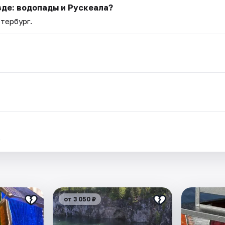
зде: водопады и Рускеала?
етербург.
.
от 3 050 ₽