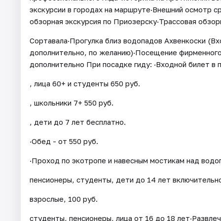
экскурсии в городах на маршруте·Внешний осмотр 
обзорная экскурсия по Приозерску·Трассовая обзорн
Сортавала·Прогулка близ водопадов Ахвенкоски (Вх
дополнительно, по желанию)·Посещение фирменного
дополнительно При посадке гиду: ·Входной билет в п
, лица 60+ и студенты 650 руб.
, школьники 7+ 550 руб.
, дети до 7 лет бесплатно.
·Обед - от 550 руб.
·Проход по экотропе и навесным мостикам над водоп
пенсионеры, студенты, дети до 14 лет включительн
взрослые, 100 руб.
студенты, пенсионеры, лица от 16 до 18 лет·Развлеч