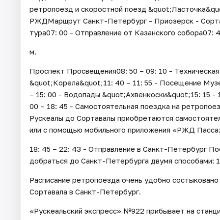
ретропоезд и скоростной поезд &quot;Ласточка&qu
РЖДМаршрут Санкт-Петербург - Приозерск - Сорта
тура07: 00 - Отправление от Казанского собора07: 4
м.
Проспект Просвещения08: 50 – 09: 10 - Техническая 
&quot;Корела&quot;11: 40 – 11: 55 - Посещение Музе
– 15: 00 - Водопады &quot;Ахвенкоски&quot;15: 15 -
00 – 18: 45 - Самостоятельная поездка на ретропо
Рускеалы до Сортавалы приобретаются самостоятел
или с помощью мобильного приложения «РЖД Пасса
18: 45 – 22: 43 - Отправление в Санкт-Петербург П
добраться до Санкт-Петербурга двумя способами: 1
Расписание ретропоезда очень удобно состыковано 
Сортавала в Санкт-Петербург.
«Рускеальский экспресс» №922 прибывает на станцию