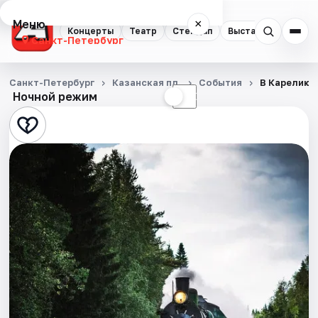
Меню
×
Концерты
Театр
Стендап
Выставки
Квест
Санкт-Петербург
Концерты
Санкт-Петербург
Казанская пл.
События
В Карелию 
Ночной режим
☀
☾
Театр
Стендап
Выставки
Квесты
Экскурсии
Спорт
События