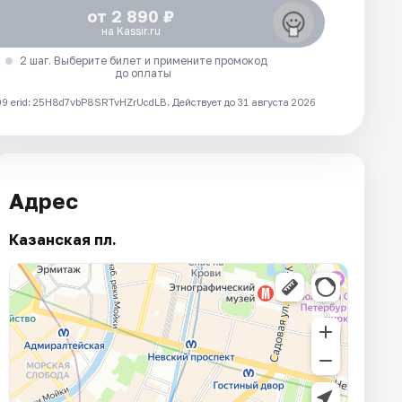
от 2 890 ₽
на Kassir.ru
2 шаг. Выберите билет и примените промокод
до оплаты
 erid: 25H8d7vbP8SRTvHZrUcdLB.
Действует до 31 августа 2026
Адрес
Казанская пл.