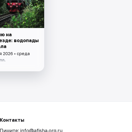
ию на
езде: водопады
ала
я 2026 • среда
пл.
Контакты
Пишите: info@afisha.org.ru