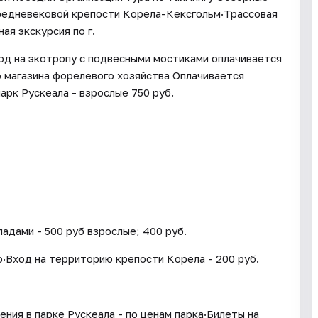
средневековой крепости Корела-Кексгольм·Трассовая
ая экскурсия по г.
од на экотропу с подвесными мостиками оплачивается
 магазина форелевого хозяйства Оплачивается
арк Рускеала - взрослые 750 руб.
адами - 500 руб взрослые; 400 руб.
о·Вход на территорию крепости Корела - 200 руб.
ения в парке Рускеала - по ценам парка·Билеты на