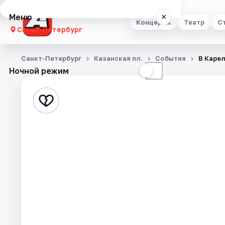
Меню
×
Концерты
Театр
С
Санкт-Петербург
Концерты
Санкт-Петербург
Казанская пл.
События
В Каре
Ночной режим
☀
☾
Театр
Стендап
Выставки
Квесты
Экскурсии
Спорт
События