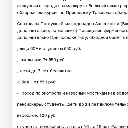
экскурсии в городах на маршруте·Внешний осмотр 
обзорная экскурсия по Приозерску·Трассовая обзорн
Сортавала·Прогулка близ водопадов Ахвенкоски (Вх
дополнительно, по желанию)·Посещение фирменного
дополнительно При посадке гиду: ·Входной билет в п
, лица 60+ и студенты 650 руб.
, школьники 7+ 550 руб.
, дети до 7 лет бесплатно.
·Обед - от 550 руб.
·Проход по экотропе и навесным мостикам над водоп
пенсионеры, студенты, дети до 14 лет включительн
взрослые, 100 руб.
студенты, пенсионеры, лица от 16 до 18 лет·Развлеч