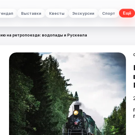
тендап
Выставки
Квесты
Экскурсии
Спорт
Ещё
лию на ретропоезде: водопады и Рускеала