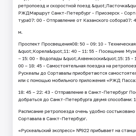
ретропоезд и скоростной поезд &quot;Ласточка&qu
РЖДМаршрут Санкт-Петербург - Приозерск - Сорта
тура07: 00 - Отправление от Казанского собора07: 4
м.
Проспект Просвещения08: 50 – 09: 10 - Техническая 
&quot;Корела&quot;11: 40 – 11: 55 - Посещение Музе
– 15: 00 - Водопады &quot;Ахвенкоски&quot;15: 15 -
00 – 18: 45 - Самостоятельная поездка на ретропо
Рускеалы до Сортавалы приобретаются самостоятел
или с помощью мобильного приложения «РЖД Пасса
18: 45 – 22: 43 - Отправление в Санкт-Петербург П
добраться до Санкт-Петербурга двумя способами: 1
Расписание ретропоезда очень удобно состыковано 
Сортавала в Санкт-Петербург.
«Рускеальский экспресс» №922 прибывает на станцию