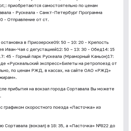
ot;: приобретаются самостоятельно по ценам
вала - Рускеала - Санкт-Петербург Программа
0 - Отправление от ст.
остановка в Приозерске09: 50 – 10: 20 - Крепость
я Иван-Чая с дегустацией12: 50 – 13: 30 - Обед14: 15
 17: 45 - Горный парк Рускеала (Мраморный Каньон)17:
езде «Рускеальский экспресс»Билеты на ретропоезд от
ьно, по ценам РЖД, в кассах, на сайте ОАО «РЖД»
жирам».
осле прибытия на вокзал города Сортавала Вы можете
.
с графиком скоростного поезда «Ласточка» из
 Сортавала (вокзал) в 18: 35, а «Ласточка» №822 до