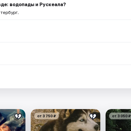
зде: водопады и Рускеала?
етербург.
.
от 3 750 ₽
от 3 050 ₽