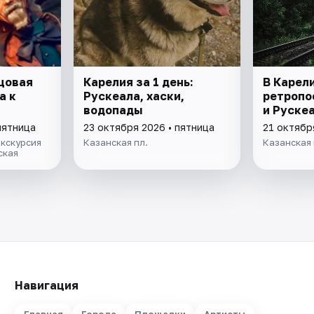
цовая
Карелия за 1 день:
В Карел
а к
Рускеала, хаски,
ретропо
водопады
и Руске
пятница
23 октября 2026 • пятница
21 октябр
кскурсия
Казанская пл.
Казанская 
ская
Навигация