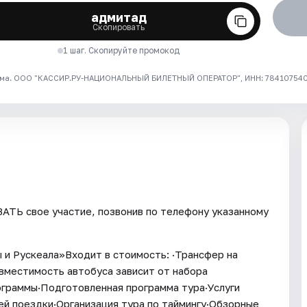
адмитад
Скопировать
1 шаг. Скопируйте промокод
ма. ООО "КАССИР.РУ-НАЦИОНАЛЬНЫЙ БИЛЕТНЫЙ ОПЕРАТОР", ИНН: 7841075409
ТЬ свое участие, позвонив по телефону указанному
 и Рускеала»Входит в стоимость: ·Трансфер на
вместимость автобуса зависит от набора
рограммы·Подготовленная программа тура·Услуги
ей поездки·Организация тура по таймингу·Обзорные