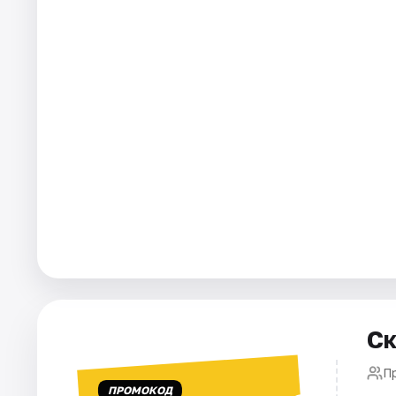
Города
Площадки
Артисты
Рейтинги
Ск
П
ПРОМОКОД