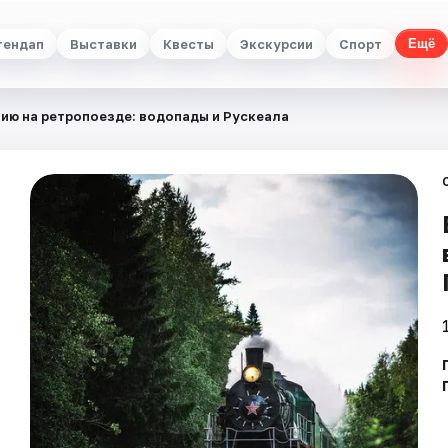
тендап
Выставки
Квесты
Экскурсии
Спорт
Ещё
лию на ретропоезде: водопады и Рускеала