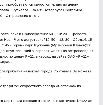
ot;: приобретаются самостоятельно по ценам
вала - Рускеала - Санкт-Петербург Программа
0 - Отправление от ст.
остановка в Приозерске09: 50 – 10: 20 - Крепость
я Иван-Чая с дегустацией12: 50 – 13: 30 - Обед14: 15
 17: 45 - Горный парк Рускеала (Мраморный Каньон)17:
езде «Рускеальский экспресс»Билеты на ретропоезд от
ьно, по ценам РЖД, в кассах, на сайте ОАО «РЖД»
жирам».
осле прибытия на вокзал города Сортавала Вы можете
.
с графиком скоростного поезда «Ласточка» из
 Сортавала (вокзал) в 18: 35, а «Ласточка» №822 до