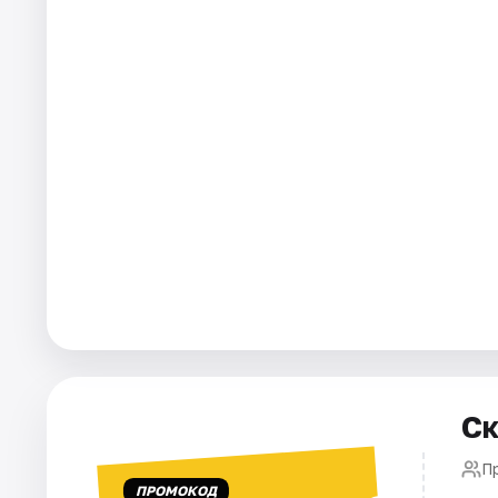
Города
Площадки
Артисты
Рейтинги
Ск
П
ПРОМОКОД