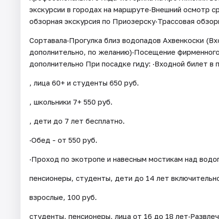
экскурсии в городах на маршруте·Внешний осмотр 
обзорная экскурсия по Приозерску·Трассовая обзорн
Сортавала·Прогулка близ водопадов Ахвенкоски (Вх
дополнительно, по желанию)·Посещение фирменного
дополнительно При посадке гиду: ·Входной билет в п
, лица 60+ и студенты 650 руб.
, школьники 7+ 550 руб.
, дети до 7 лет бесплатно.
·Обед - от 550 руб.
·Проход по экотропе и навесным мостикам над водоп
пенсионеры, студенты, дети до 14 лет включительн
взрослые, 100 руб.
студенты, пенсионеры, лица от 16 до 18 лет·Развлеч