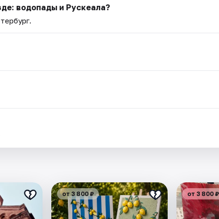
зде: водопады и Рускеала?
етербург.
.
от 3 800 ₽
от 3 800 ₽