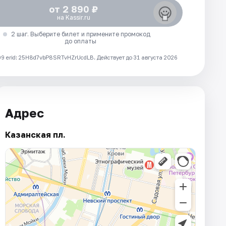
от 2 890 ₽
на Kassir.ru
2 шаг. Выберите билет и примените промокод
до оплаты
 erid: 25H8d7vbP8SRTvHZrUcdLB.
Действует до 31 августа 2026
Адрес
Казанская пл.