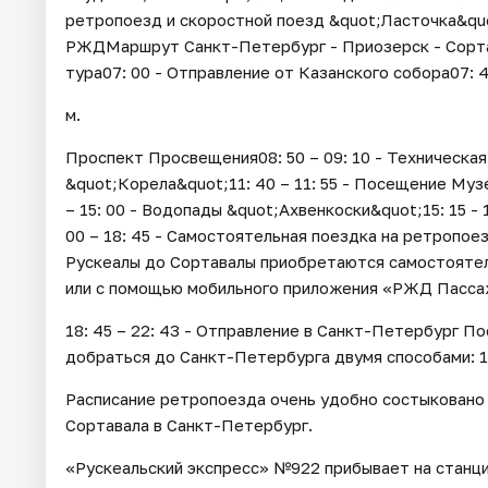
ретропоезд и скоростной поезд &quot;Ласточка&qu
РЖДМаршрут Санкт-Петербург - Приозерск - Сорта
тура07: 00 - Отправление от Казанского собора07: 4
м.
Проспект Просвещения08: 50 – 09: 10 - Техническая 
&quot;Корела&quot;11: 40 – 11: 55 - Посещение Музе
– 15: 00 - Водопады &quot;Ахвенкоски&quot;15: 15 -
00 – 18: 45 - Самостоятельная поездка на ретропо
Рускеалы до Сортавалы приобретаются самостоятел
или с помощью мобильного приложения «РЖД Пасса
18: 45 – 22: 43 - Отправление в Санкт-Петербург П
добраться до Санкт-Петербурга двумя способами: 1
Расписание ретропоезда очень удобно состыковано 
Сортавала в Санкт-Петербург.
«Рускеальский экспресс» №922 прибывает на станцию