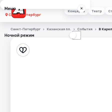
Меню
×
Концерты
Театр
С
Санкт-Петербург
Концерты
Санкт-Петербург
Казанская пл.
События
В Каре
Ночной режим
☀
☾
Театр
Стендап
Выставки
Квесты
Экскурсии
Спорт
События