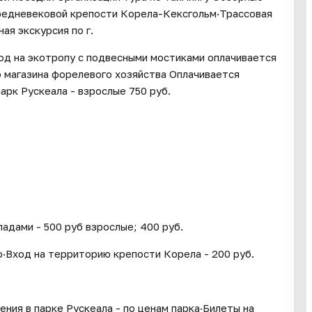
средневековой крепости Корела-Кексгольм·Трассовая
ая экскурсия по г.
од на экотропу с подвесными мостиками оплачивается
 магазина форелевого хозяйства Оплачивается
арк Рускеала - взрослые 750 руб.
адами - 500 руб взрослые; 400 руб.
о·Вход на территорию крепости Корела - 200 руб.
ения в парке Рускеала - по ценам парка·Билеты на