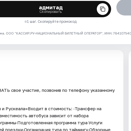
адмитад
Скопировать
1 шаг. Скопируйте промокод
ма. ООО "КАССИР.РУ-НАЦИОНАЛЬНЫЙ БИЛЕТНЫЙ ОПЕРАТОР", ИНН: 7841075409
ТЬ свое участие, позвонив по телефону указанному
 и Рускеала»Входит в стоимость: ·Трансфер на
вместимость автобуса зависит от набора
рограммы·Подготовленная программа тура·Услуги
ей поездки·Организация тура по таймингу·Обзорные