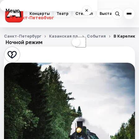
Меню
×
Концерты
Театр
Стендап
Выставки
Квест
Санкт-Петербург
Концерты
Санкт-Петербург
Казанская пл.
События
В Карелию 
Ночной режим
☀
☾
Театр
Стендап
Выставки
Квесты
Экскурсии
Спорт
События