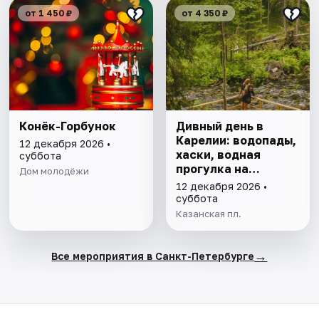
от 1 450 ₽
от 4 350 ₽
Конёк-Горбунок
Дивный день в
Карелии: водопады,
12 декабря 2026 •
хаски, водная
суббота
прогулка на
Дом молодёжи
драккаре к
12 декабря 2026 •
форелевой ферме
суббота
Казанская пл.
→
Все мероприятия в Санкт-Петербурге