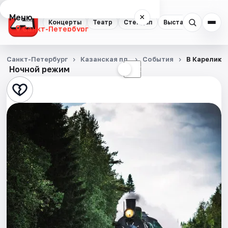
Меню
×
Концерты
Театр
Стендап
Выставки
Квест
Санкт-Петербург
Концерты
Санкт-Петербург
Казанская пл.
События
В Карелию 
Ночной режим
☀
☾
Театр
Стендап
Выставки
Квесты
Экскурсии
Спорт
События