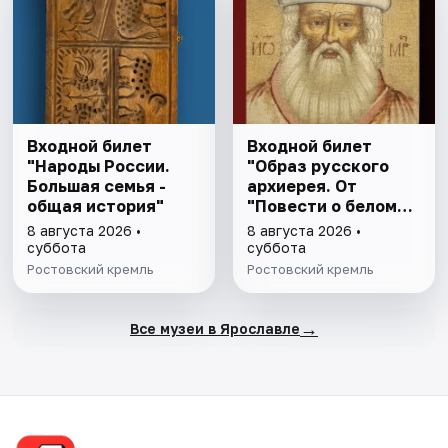
Входной билет
Входной билет
"Народы России.
"Образ русского
Большая семья -
архиерея. От
общая история"
"Повести о белом
клобуке" до
8 августа 2026 •
8 августа 2026 •
восстановления
суббота
суббота
патриаршества"
Ростовский кремль
Ростовский кремль
→
Все музеи в Ярославле