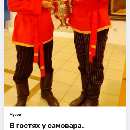
Города
Площадки
Артисты
Рейтинги
Музеи
В гостях у самовара.