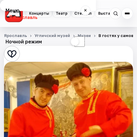
Меню
×
Концерты
Театр
Стендап
Выставки
Квест
Ярославль
Концерты
Ярославль
Угличский музей
Музеи
В гостях у самов
Ночной режим
☀
☾
Театр
Стендап
Выставки
Квесты
Экскурсии
События