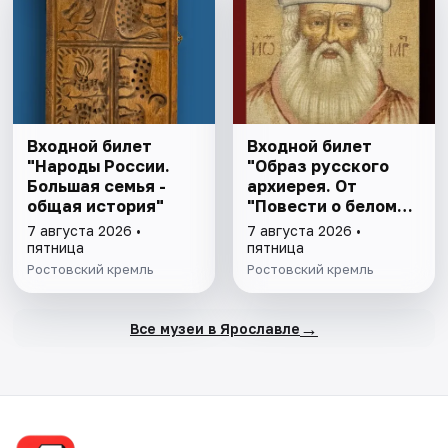
Входной билет
Входной билет
"Народы России.
"Образ русского
Большая семья -
архиерея. От
общая история"
"Повести о белом
клобуке" до
7 августа 2026 •
7 августа 2026 •
восстановления
пятница
пятница
патриаршества"
Ростовский кремль
Ростовский кремль
→
Все музеи в Ярославле