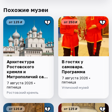
Похожие музеи
от 125 ₽
от 250 ₽
Архитектура
В гостях у
Ростовского
самовара.
кремля и
Программа
Митрополичий сад,
7 августа 2026 •
выставка
пятница
7 августа 2026 •
"Митрополичье
пятница
Угличский музей
варенье"
Ростовский кремль
от 125 ₽
от 125 ₽