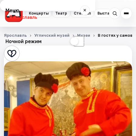
Меню
×
Концерты
Театр
Стендап
Выставки
Квест
Ярославль
Концерты
Ярославль
Угличский музей
Музеи
В гостях у самов
Ночной режим
☀
☾
Театр
Стендап
Выставки
Квесты
Экскурсии
События