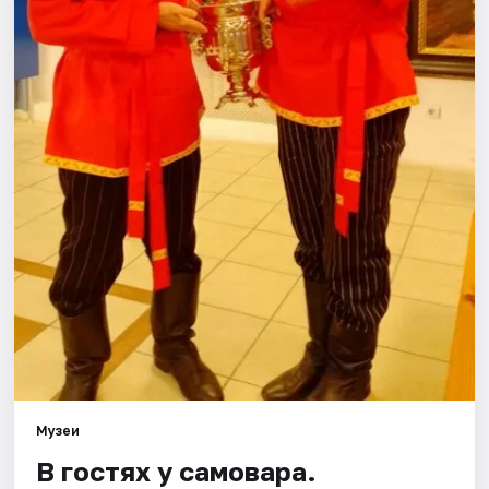
Города
Площадки
Артисты
Рейтинги
Музеи
В гостях у самовара.