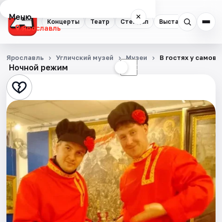
Меню
×
Концерты
Театр
Стендап
Выставки
Квест
Ярославль
Концерты
Ярославль
Угличский музей
Музеи
В гостях у самов
Ночной режим
☀
☾
Театр
Стендап
Выставки
Квесты
Экскурсии
События