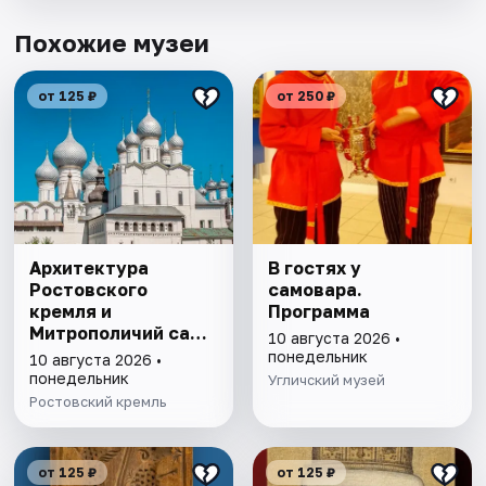
Похожие музеи
от 125 ₽
от 250 ₽
Архитектура
В гостях у
Ростовского
самовара.
кремля и
Программа
Митрополичий сад,
10 августа 2026 •
выставка
понедельник
10 августа 2026 •
"Митрополичье
понедельник
Угличский музей
варенье"
Ростовский кремль
от 125 ₽
от 125 ₽