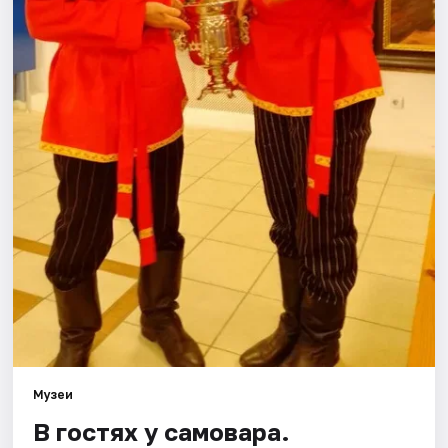
Города
Площадки
Артисты
Рейтинги
Музеи
В гостях у самовара.