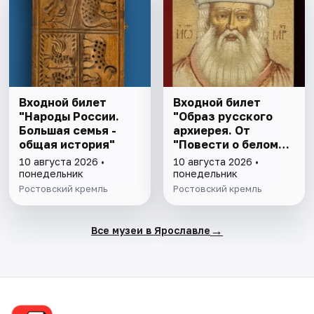
Входной билет
Входной билет
"Народы России.
"Образ русского
Большая семья -
архиерея. От
общая история"
"Повести о белом
клобуке" до
10 августа 2026 •
10 августа 2026 •
восстановления
понедельник
понедельник
патриаршества"
Ростовский кремль
Ростовский кремль
→
Все музеи в Ярославле