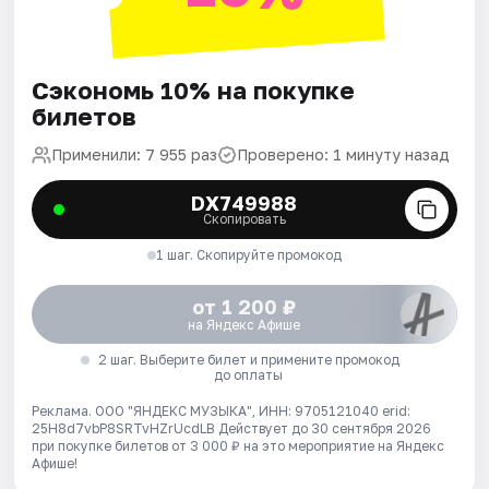
Сэкономь 10% на покупке
билетов
Применили: 7 955 раз
Проверено: 1 минуту назад
DX749988
Скопировать
1 шаг. Скопируйте промокод
от 1 200 ₽
на Яндекс Афише
2 шаг. Выберите билет и примените промокод
до оплаты
Реклама. ООО "ЯНДЕКС МУЗЫКА", ИНН: 9705121040 erid:
25H8d7vbP8SRTvHZrUcdLB
Действует до 30 сентября 2026
при покупке билетов от 3 000 ₽ на это мероприятие на Яндекс
Афише!