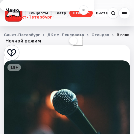
Меню
×
Концерты
Театр
Стендап
Выставки
Квест
Санкт-Петербург
Концерты
Санкт-Петербург
ДК им. Ленсовета
Стендап
В главн
Ночной режим
☀
☾
Театр
Стендап
18+
Выставки
Квесты
Экскурсии
Спорт
События