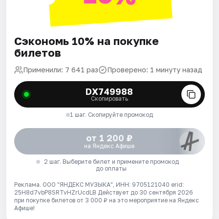
Сэкономь 10% на покупке
билетов
Применили: 7 641 раз
Проверено: 1 минуту назад
DX749988
Скопировать
1 шаг. Скопируйте промокод
от 1 200 ₽
на Яндекс Афише
2 шаг. Выберите билет и примените промокод
до оплаты
Реклама. ООО "ЯНДЕКС МУЗЫКА", ИНН: 9705121040 erid:
25H8d7vbP8SRTvHZrUcdLB
Действует до 30 сентября 2026
при покупке билетов от 3 000 ₽ на это мероприятие на Яндекс
Афише!