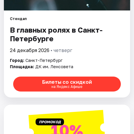
Города
Стендап
В главных ролях в Санкт-
Площадки
Петербурге
Артисты
24 декабря 2026
• четверг
Рейтинги
Город:
Санкт-Петербург
Площадка:
ДК им. Ленсовета
Билеты со скидкой
на Яндекс Афише
ПРОМОКОД
10%