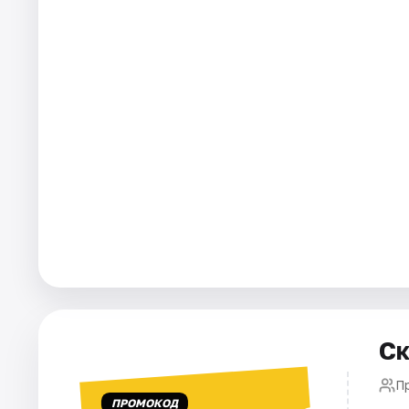
Города
Площадки
Артисты
Рейтинги
Ск
П
ПРОМОКОД