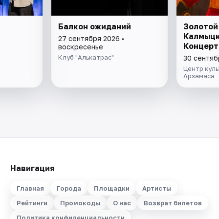
Балкон ожиданий
Золотой
Калмыцк
27 сентября 2026 •
Концерт
воскресенье
Клуб "Алькатрас"
30 сентяб
Центр куль
Арзамаса
Навигация
Главная
Города
Площадки
Артисты
Рейтинги
Промокоды
О нас
Возврат билетов
Политика конфиденциальности