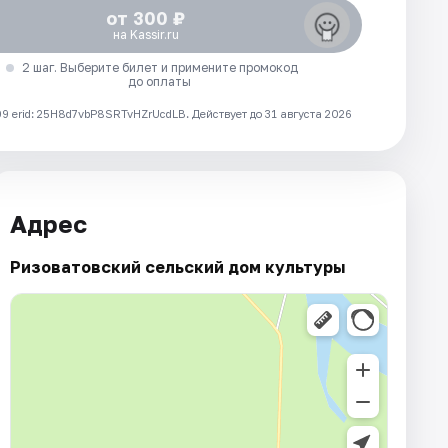
от 300 ₽
на Kassir.ru
2 шаг. Выберите билет и примените промокод
до оплаты
 erid: 25H8d7vbP8SRTvHZrUcdLB.
Действует до 31 августа 2026
Адрес
Ризоватовский сельский дом культуры