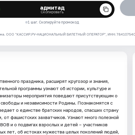
адмитад
Скопировать
1 шаг. Скопируйте промокод
ма. ООО "КАССИР.РУ-НАЦИОНАЛЬНЫЙ БИЛЕТНЫЙ ОПЕРАТОР", ИНН: 7841075409
венного праздника, расширят кругозор и знания,
тельной программы узнают об истории, культуре и
рганизаторы мероприятия поведают присутствующим о
я свободы и независимости Родины. Познакомятся с
ведает о единстве братских народов, спасших страну
и, от фашистских захватчиков. Узнают много полезной
ВОВ и о подвигах взрослых и детей – участников
ных лет, об истоках мужества целых поколений людей,