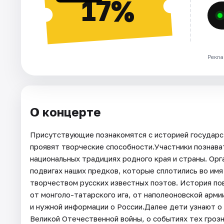
17%
Рекла
О концерте
Присутствующие познакомятся с историей государст
проявят творческие способности.Участники познава
национальных традициях родного края и страны. О
подвигах наших предков, которые сплотились во им
творчеством русских известных поэтов. История по
от монголо-татарского ига, от наполеоновской арми
и нужной информации о России.Далее дети узнают о 
Великой Отечественной войны, о событиях тех гроз