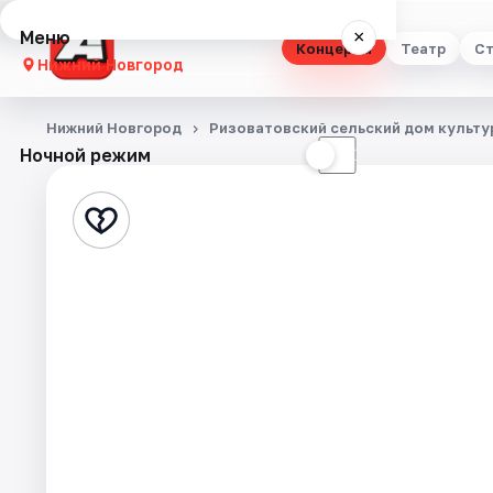
Меню
×
Концерты
Театр
Ст
Нижний Новгород
Концерты
Нижний Новгород
Ризоватовский сельский дом культу
Ночной режим
☀
☾
Театр
Стендап
Выставки
Квесты
Экскурсии
Спорт
События