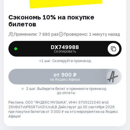
Сэкономь 10% на покупке
билетов
Применили: 7 880 раз
Проверено: 1 минуту назад
DX749988
Скопировать
1 шаг. Скопируйте промокод
от 900 ₽
на Яндекс Афише
2 шаг. Выберите билет и примените промокод
до оплаты
Реклама. ООО "ЯНДЕКС МУЗЫКА", ИНН: 9705121040 erid:
25H8d7vbP8SRTvHZrUcdLB
Действует до 30 сентября 2026
при покупке билетов от 3 000 ₽ на это мероприятие на Яндекс
Афише!