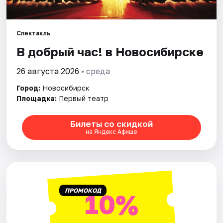
Города
Спектакль
Площадки
В добрый час! в Новосибирске
26 августа 2026
• среда
Артисты
Город:
Новосибирск
Рейтинги
Площадка:
Первый театр
Билеты со скидкой
на Яндекс Афише
ПРОМОКОД
10%