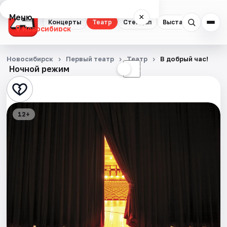
Меню
×
Концерты
Театр
Стендап
Выставки
Квест
Новосибирск
Концерты
Новосибирск
Первый театр
Театр
В добрый час!
Ночной режим
☀
☾
Театр
Стендап
12+
Выставки
Квесты
Экскурсии
Спорт
События