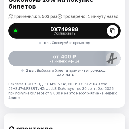
билетов
Применили: 8 503 раз
Проверено: 1 минуту назад
DX749988
Скопировать
1 шаг. Скопируйте промокод
от 400 ₽
на Яндекс Афише
2 шаг. Выберите билет и примените промокод
до оплаты
Реклама. ООО "ЯНДЕКС МУЗЫКА", ИНН: 9705121040 erid:
25H8d7vbP8SRTvHZrUcdLB
Действует до 30 сентября 2026
при покупке билетов от 3 000 ₽ на это мероприятие на Яндекс
Афише!
О спектакле